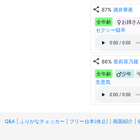
share
87%
酒井華夜
全年齢
お姉さ
セクシー獄卒
share
86%
亜莉茶乃羅
全年齢
少年
生意気
Q&A
|
ふりがなチェッカー
|
フリー台本(休止)
|
画面紹介
|