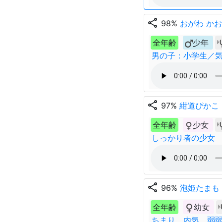
share
98%
おがわ か
全年齢
少年
男の子：小学生／
share
97%
紺道ぴかこ
全年齢
少女
しっかり者の少女
share
96%
泡姫たまも
全年齢
幼女
ちまり 内気 弱