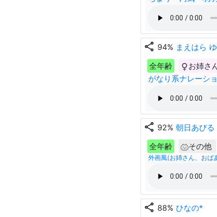
share
94%
まえはら 
全年齢
お姉さ
がなり系ナレーシ
share
92%
朝日あびる
全年齢
その他
外画風(お姉さん、おば
share
88%
ひなの*