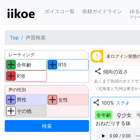
ボイスコ一覧
依頼ガイドライン
ゆる
フリ
Top
声質検索
error
レーティング
未ログイン状態の
全年齢
R15
share
傾向の近さ
R18
あくまで先頭のボイスサ
（北海道と九州は東京か
声の性別
男性
女性
share
100%
ステ♪
その他
全年齢
少女
おねだりする妹