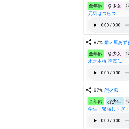
全年齢
少女
元気はつらつ
share
87%
雛ノ屋あず
全年齢
少女
木之本桜 声真似
share
87%
烈火楓
全年齢
少年
学生・緊張しすぎ