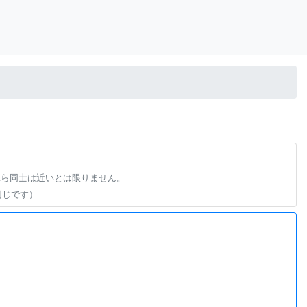
れら同士は近いとは限りません。
同じです）