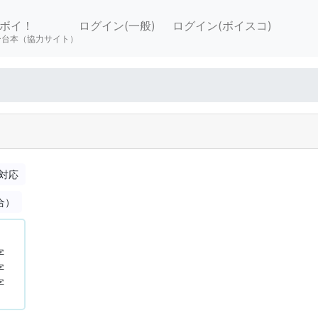
ボイ！
ログイン(一般)
ログイン(ボイスコ)
ー台本（協力サイト）
対応
合）
字
字
字