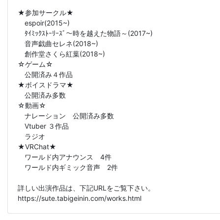
★参加サークル★
espoir(2015~)
ﾀｲﾐｯｸｽﾄｰﾘｰｽﾞ～時を越えた物語～(2017~)
音声戯曲セレネ(2018~)
創作堂さくら紅葉(2018~)
☆ゲーム☆
公開済み４作品
★ボイスドラマ★
公開済み多数
☆動画☆
ナレーション 公開済み多数
Vtuber ３作品
ラジオ
★VRChat★
ワールド内アナウンス 4件
ワールド内ギミック音声 2件
詳しい出演作品は、下記URLをご覧下さい。
https://sute.tabigeinin.com/works.html