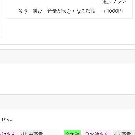
追加
プラン
泣き・叫び 音量が大きくなる演技
＋1000円
ません。
お姉さん
中高音
全年齢
お姉さん
高音
(