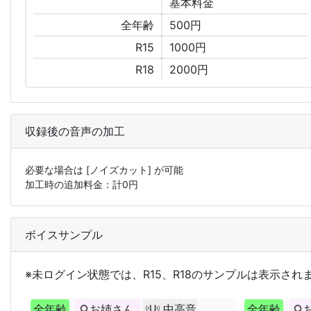
基本
料金
全年齢
500円
R15
1000円
R18
2000円
収録後の音声の加工
必要な場合は
[ノイズカット]
が可能
加工時の追加料金：計
0
円
ボイスサンプル
※未ログイン状態では、R15、R18のサンプルは表示され
全年齢
お姉さん
中高音
全年齢