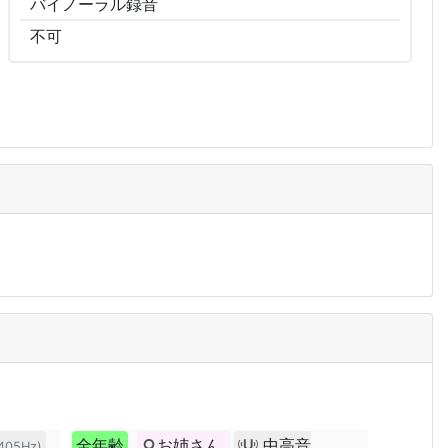
バイノーラル
録音
不可
全年齢
お姉さん
中高音
405Hz)