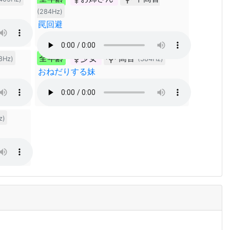
(284Hz)
罠回避
全年齢
少女
高音
8Hz)
(384Hz)
おねだりする妹
z)