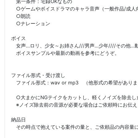
第一条件：宅録OKなもの
○ゲームやボイスドラマのキャラ音声（一般作品/成人
○朗読
○ナレーション
ボイス
女声…ロリ、少女～お姉さん///男声…少年////その他…動
ボイスサンプルや最新の動画を参考にどうぞ。
ファイル形式・受け渡し
ファイル形式：wav or mp3 （他形式の希望があり
○大まかにNGテイクをカットし、軽くノイズを除去し
※ノイズ除去前の音源が必要な場合はご依頼時にお伝
納品日
その時点で抱えている案件の量と、ご依頼品の内容量に