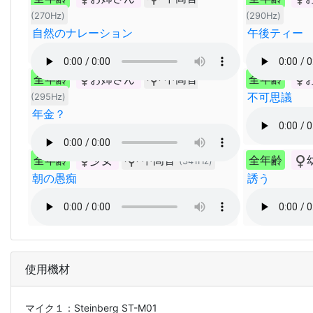
(270Hz)
(290Hz)
自然のナレーション
午後ティー
全年齢
お姉さん
中高音
全年齢
不可思議
(295Hz)
年金？
全年齢
少女
中高音
全年齢
(341Hz)
朝の愚痴
誘う
使用機材
マイク１：
Steinberg ST-M01