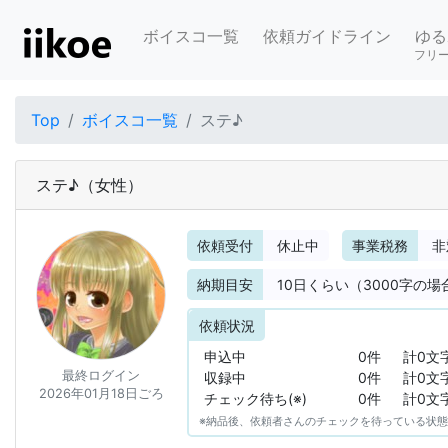
ボイスコ一覧
依頼ガイドライン
ゆる
フリ
Top
ボイスコ一覧
ステ♪
ステ♪
（女性）
依頼受付
休止中
事業税務
非
納期目安
10
日くらい（3000字の場
依頼状況
申込中
0件
計0文
最終ログイン
収録中
0件
計0文
2026年01月18日ごろ
チェック待ち(※)
0件
計0文
※納品後、依頼者さんのチェックを待っている状態