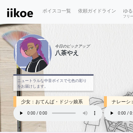
ボイスコ一覧
依頼ガイドライン
ゆる
フリ
今日のピックアップ
八茶やえ
ニュートラルな中音ボイスで七色の彩り
をお届けします。
少女：おてんば・ドジッ娘系
:
ナレーシ