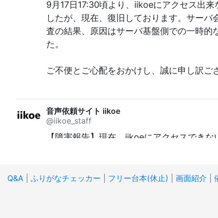
9月17日17:30頃より、iikoeにアクセス
したが、現在、復旧しております。サーバ
査の結果、原因はサーバ基盤側での一時的
た。
ご不便とご心配をおかけし、誠に申し訳ご
音声依頼サイト iikoe
@iikoe_staff
【障害報告】現在、iikoeにアクセスでき
す。ご不便をおかけして誠に申し訳ござい
て対応中です。詳細がわかり次第、あらた
Q&A
|
ふりがなチェッカー
|
フリー台本(休止)
|
画面紹介
|
音声依頼サイト iikoe
@iikoe_staff