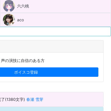
六六桃
aco
、声の演技に自信のある方
ボイスコ登録
了(1380文字)
春瀬 雪芽