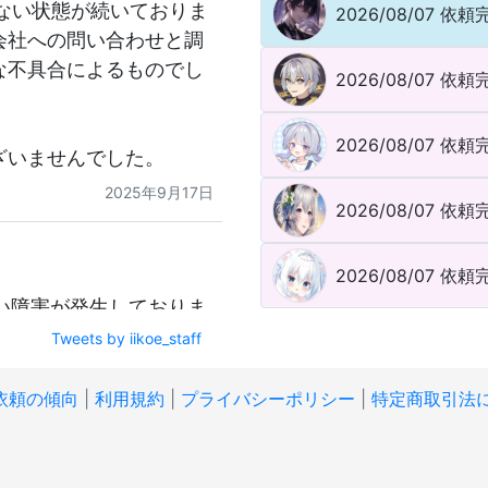
出来ない状態が続いておりま
2026/08/07
依頼完
会社への問い合わせと調
な不具合によるものでし
2026/08/07
依頼完
2026/08/07
依頼完
ざいませんでした。
2025年9月17日
2026/08/07
依頼完
2026/08/07
依頼完
ない障害が発生しておりま
ません。現在復旧に向け
Tweets by iikoe_staff
めてご報告いたします。
依頼の傾向
|
利用規約
|
プライバシーポリシー
|
特定商取引法
2025年9月17日