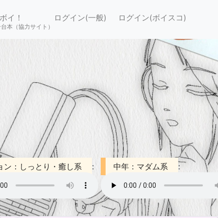
ボイ！
ログイン(一般)
ログイン(ボイスコ)
ー台本（協力サイト）
ョン：しっとり・癒し系
:
中年：マダム系
: