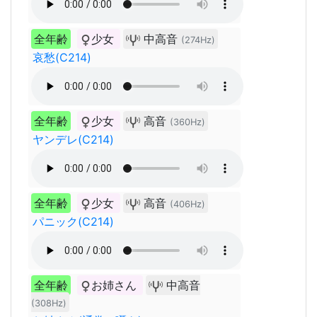
全年齢
少女
中高音
(274Hz)
哀愁(C214)
全年齢
少女
高音
(360Hz)
ヤンデレ(C214)
全年齢
少女
高音
(406Hz)
パニック(C214)
全年齢
お姉さん
中高音
(308Hz)