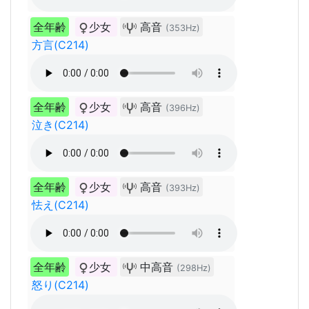
全年齢
少女
高音
(353Hz)
方言(C214)
全年齢
少女
高音
(396Hz)
泣き(C214)
全年齢
少女
高音
(393Hz)
怯え(C214)
全年齢
少女
中高音
(298Hz)
怒り(C214)