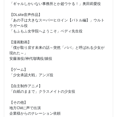
「ギャルしかいない事務所とか超ウケる！」奥田莉愛役
【DLsite音声作品】
「あの子は大きなスーパーヒロイン【バトル編】」ウルト
ラガール役
「もふもふ女学院へようこそ」ベディ先生役
【漫画動画】
「僕が取り戻す未来の話～突然「パパ」と呼ばれる少女が
現れた～」
安藤湊役/神代瑠璃役/娘役
【ゲーム】
「少女承認大戦」アンズ役
【自主制作アニメ】
「白紙のままで」クラスメイトの少女役
【その他】
地方CMに声で出演
企業様からのナレーション依頼