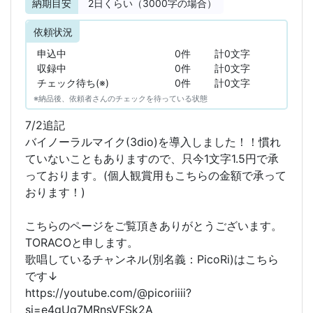
納期目安
2
日くらい（3000字の場合）
依頼状況
申込中
0件
計0文字
収録中
0件
計0文字
チェック待ち(※)
0件
計0文字
※納品後、依頼者さんのチェックを待っている状態
7/2追記
バイノーラルマイク(3dio)を導入しました！！慣れ
ていないこともありますので、只今1文字1.5円で承
っております。(個人観賞用もこちらの金額で承って
おります！)
こちらのページをご覧頂きありがとうございます。
TORACOと申します。
歌唱しているチャンネル(別名義：PicoRi)はこちら
です↓
https://youtube.com/@picoriiii?
si=e4gUq7MRnsVFSk2A