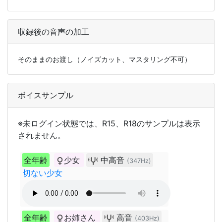
収録後の音声の加工
そのままのお渡し（ノイズカット、マスタリング不可）
ボイスサンプル
※未ログイン状態では、R15、R18のサンプルは表示
されません。
全年齢
少女
中高音
(347Hz)
切ない少女
全年齢
お姉さん
高音
(403Hz)