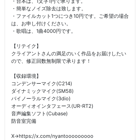
・台本は、1文字1円で承ります。
・簡単なノイズ除去は致します。
・ファイルカット1つにつき10円です。ご希望の場合
は、お申し付けください。
・歌唱は、1曲4000円です。
【リテイク】
クライアントさんの満足のいく作品をお届けしたい
ので、修正回数無制限で承ります！
【収録環境】
コンデンサーマイク(C214)
ダイナミックマイク(SM58)
バイノーラルマイク(3dio)
オーディオインタフェース(UR-RT2)
音声編集ソフト(Cubase)
防音室完備
X→https://x.com/nyantooooooooo