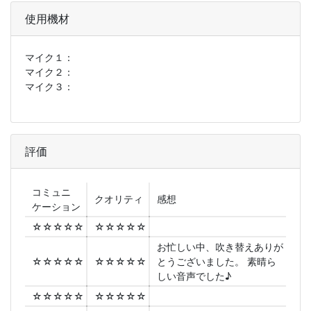
使用機材
マイク１：
マイク２：
マイク３：
評価
コミュニ
クオリティ
感想
ケーション
☆☆☆☆☆
☆☆☆☆☆
お忙しい中、吹き替えありが
☆☆☆☆☆
☆☆☆☆☆
とうございました。 素晴ら
しい音声でした♪
☆☆☆☆☆
☆☆☆☆☆