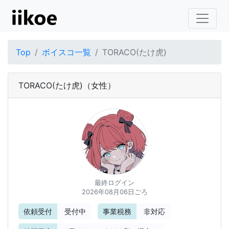
Top
ボイスコ一覧
TORACO(たけ虎)
TORACO(たけ虎)
（女性）
最終ログイン
2026年08月06日ごろ
依頼受付
受付中
事業税務
非対応