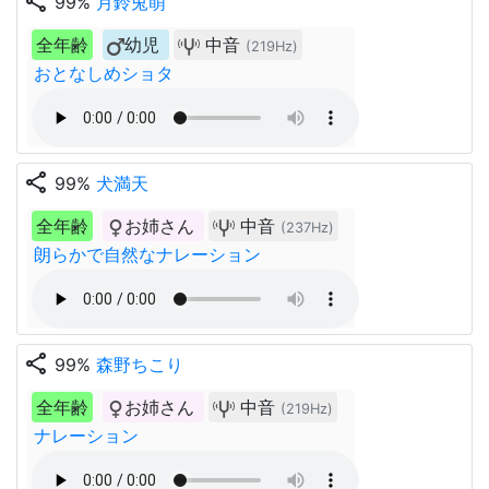
share
99%
月鈴兎萌
全年齢
幼児
中音
(219Hz)
おとなしめショタ
share
99%
犬満天
全年齢
お姉さん
中音
(237Hz)
朗らかで自然なナレーション
share
99%
森野ちこり
全年齢
お姉さん
中音
(219Hz)
ナレーション