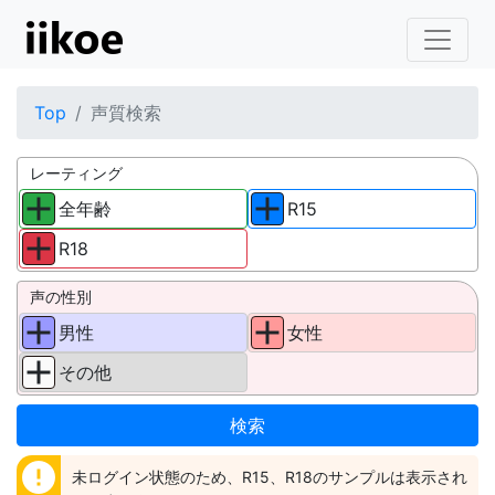
Top
声質検索
レーティング
全年齢
R15
R18
声の性別
男性
女性
その他
error
未ログイン状態のため、R15、R18のサンプルは表示され