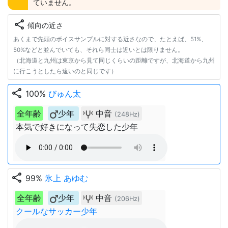
ていません。
share
傾向の近さ
あくまで先頭のボイスサンプルに対する近さなので、たとえば、51%、
50%などと並んでいても、それら同士は近いとは限りません。
（北海道と九州は東京から見て同じくらいの距離ですが、北海道から九州
に行こうとしたら遠いのと同じです）
share
100%
びゅん太
全年齢
少年
中音
(248Hz)
本気で好きになって失恋した少年
share
99%
氷上 あゆむ
全年齢
少年
中音
(206Hz)
クールなサッカー少年