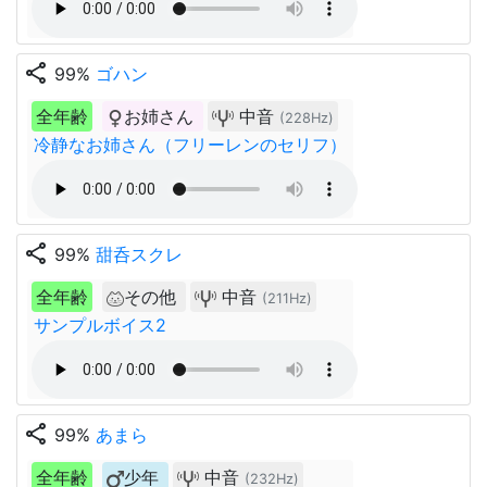
share
99%
ゴハン
全年齢
お姉さん
中音
(228Hz)
冷静なお姉さん（フリーレンのセリフ）
share
99%
甜呑スクレ
全年齢
その他
中音
(211Hz)
サンプルボイス2
share
99%
あまら
全年齢
少年
中音
(232Hz)