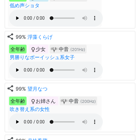
低め声ショタ
share
99%
浮藻くらげ
全年齢
少女
中音
(201Hz)
男勝りなボーイッシュ系女子
share
99%
望月なつ
全年齢
お姉さん
中音
(200Hz)
吹き替え系の女性