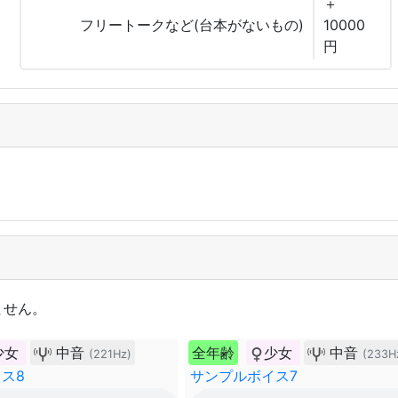
＋
フリートークなど(台本がないもの)
10000
円
ません。
少女
中音
全年齢
少女
中音
(221Hz)
(233H
ス8
サンプルボイス7