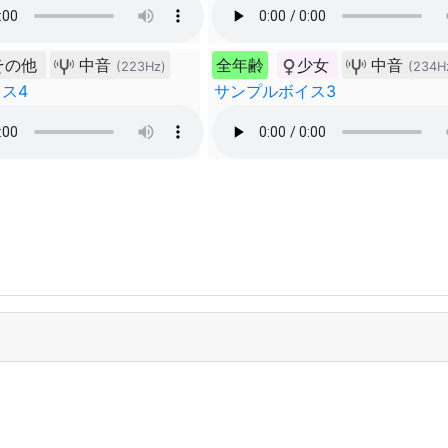
その他
中音
全年齢
少女
中音
(223Hz)
(234H
ス4
サンプルボイス3