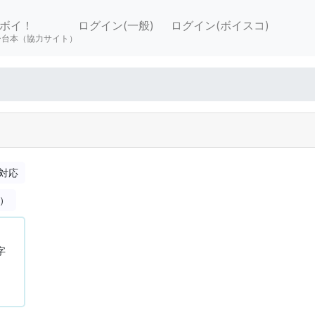
ボイ！
ログイン(一般)
ログイン(ボイスコ)
ー台本（協力サイト）
対応
合）
字