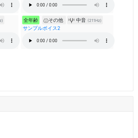
全年齢
その他
中音
z)
(211Hz)
サンプルボイス2