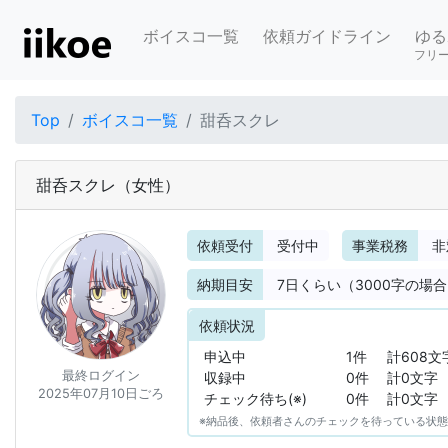
ボイスコ一覧
依頼ガイドライン
ゆる
フリ
Top
ボイスコ一覧
甜呑スクレ
甜呑スクレ
（女性）
依頼受付
受付中
事業税務
非
納期目安
7
日くらい（3000字の場
依頼状況
申込中
1件
計608文
最終ログイン
収録中
0件
計0文字
2025年07月10日ごろ
チェック待ち(※)
0件
計0文字
※納品後、依頼者さんのチェックを待っている状態