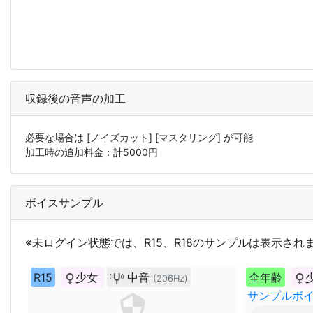
収録後の音声の加工
必要な場合は
[ノイズカット]
[マスタリング]
が可能
加工時の追加料金：計
5000
円
ボイスサンプル
※未ログイン状態では、R15、R18のサンプルは表示され
R15
少女
中音
全年齢
(206Hz)
サンプルボイ