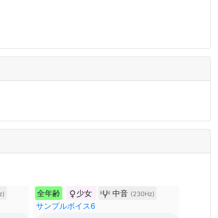
全年齢
少女
中音
z)
(230Hz)
サンプルボイス6