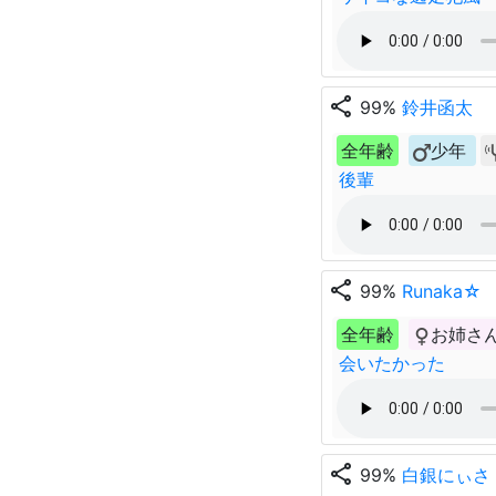
share
99%
鈴井函太
全年齢
少年
後輩
share
99%
Runaka☆
全年齢
お姉さ
会いたかった
share
99%
白銀にぃさ