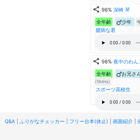
share
98%
深崎 琴
全年齢
少年
臆病な君
share
98%
夜中のわん
全年齢
お兄さ
(184Hz)
スポーツ高校生
Q&A
|
ふりがなチェッカー
|
フリー台本(休止)
|
画面紹介
|