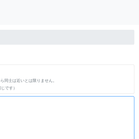
れら同士は近いとは限りません。
同じです）