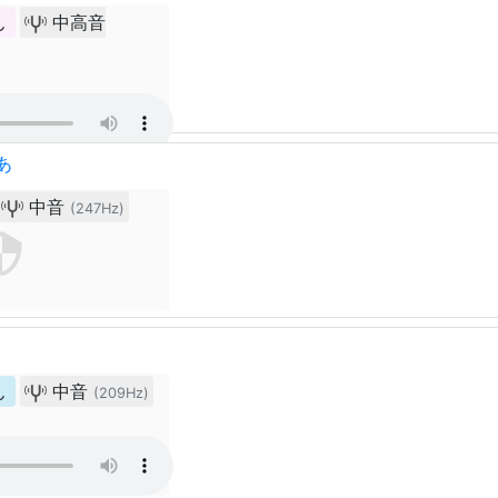
ん
中高音
あ
中音
(247Hz)
ん
中音
(209Hz)