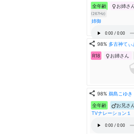
全年齢
お姉さ
(267Hz)
姉御
share
98%
多古神てぃ
R18
お姉さん
share
98%
鵜島こゆき
全年齢
お兄さ
TVナレーション１