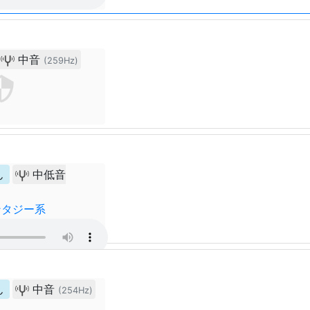
中音
(259Hz)
ん
中低音
ンタジー系
ん
中音
(254Hz)