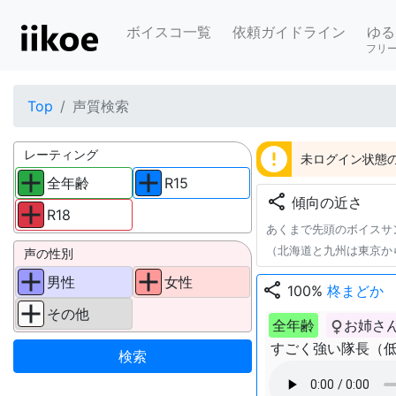
ボイスコ一覧
依頼ガイドライン
ゆる
フリ
Top
声質検索
error
レーティング
未ログイン状態の
全年齢
R15
share
傾向の近さ
R18
あくまで先頭のボイスサ
（北海道と九州は東京か
声の性別
男性
女性
share
100%
柊まどか
その他
全年齢
お姉さ
すごく強い隊長（低