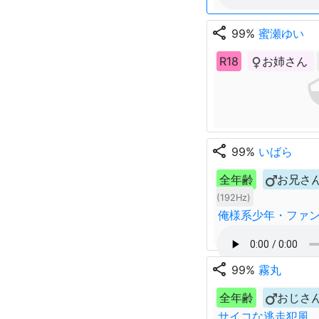
share
99%
蜜瀬ゆい
R18
お姉さん
share
99%
いばら
全年齢
お兄さ
(192Hz)
俺様系少年・ファ
share
99%
霧丸
全年齢
おじさ
サイコな逃走犯風