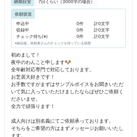
納期目安
7
日くらい（3000字の場合）
依頼状況
申込中
0件
計0文字
収録中
0件
計0文字
チェック待ち(※)
0件
計0文字
※納品後、依頼者さんのチェックを待っている状態
初めまして！
夜中のわんこと申します🐶
全年齢対応専門で対応しております。
お芝居大好きです！
お手数ですがまずはサンプルボイスをお聞きいただ
いて気に入っていただけましたならばぜひご依頼く
ださいませ。
全力で頑張ります！
成人向けは別名義にてご依頼承っております。
そちらをご希望の方はまずメッセージお願いいたし
ます。