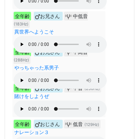
全年齢
お兄さん
中低音
(183Hz)
異世界へようこそ
全年齢
お兄さん
中高音
(288Hz)
やっちゃった系男子
全年齢
お兄さん
中音
(250Hz)
賭けをしようぜ
全年齢
おじさん
低音
(129Hz)
ナレーション３