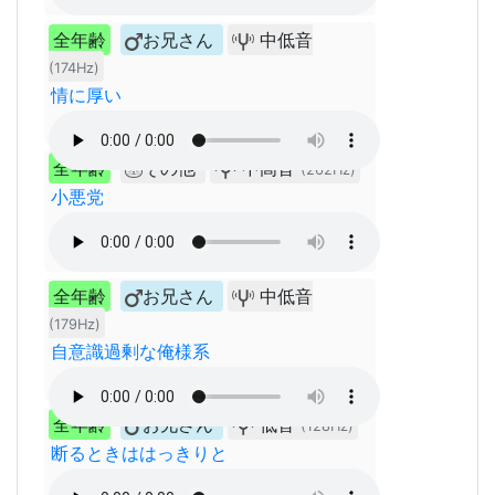
全年齢
お兄さん
中低音
(174Hz)
情に厚い
全年齢
その他
中高音
(262Hz)
小悪党
全年齢
お兄さん
中低音
(179Hz)
自意識過剰な俺様系
全年齢
お兄さん
低音
(128Hz)
断るときははっきりと