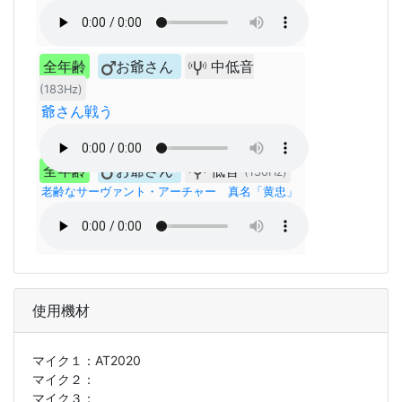
全年齢
お爺さん
中低音
(183Hz)
爺さん戦う
全年齢
お爺さん
低音
(130Hz)
老齢なサーヴァント・アーチャー 真名「黄忠」
使用機材
マイク１：
AT2020
マイク２：
マイク３：