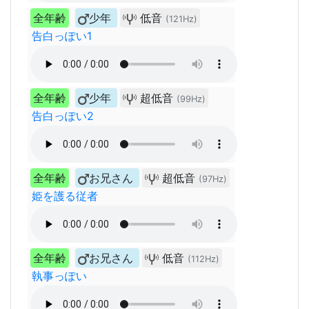
全年齢
少年
低音
(121Hz)
告白っぽい1
全年齢
少年
超低音
(99Hz)
告白っぽい2
全年齢
お兄さん
超低音
(97Hz)
姫を護る従者
全年齢
お兄さん
低音
(112Hz)
執事っぽい