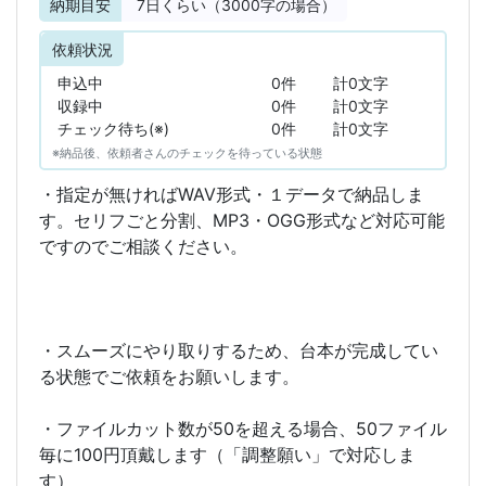
納期目安
7
日くらい（3000字の場合）
依頼状況
申込中
0件
計0文字
収録中
0件
計0文字
チェック待ち(※)
0件
計0文字
※納品後、依頼者さんのチェックを待っている状態
・指定が無ければWAV形式・１データで納品しま
す。セリフごと分割、MP3・OGG形式など対応可能
ですのでご相談ください。
・スムーズにやり取りするため、台本が完成してい
る状態でご依頼をお願いします。
・ファイルカット数が50を超える場合、50ファイル
毎に100円頂戴します（「調整願い」で対応しま
す）