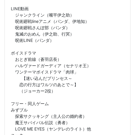
LINE動画
ジャンクライン（嘴平伊之助）
呪術廻戦lineアニメ（パンダ、伊地知）
呪術廻戦さんぽ部（パンダ）
鬼滅のおめん（伊之助、行冥）
呪術LINE（パンダ）
ボイスドラマ
おとぎ前線（蒼羽店長）
ハルヴァードガーディア（セナリオ王）
ワンテーマボイスドラマ「肉球」
【迷い込んだプリンセス～
恋の行方はワルツのあとで～】
（ジョーカー2役）
フリー・同人ゲーム
みずブル
探索サクッキング（主人公の婚約者）
魔王サバイバル伝説（勇者）
LOVE ME EYES（ヤンデレのライト）他