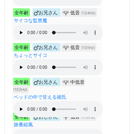
全年齢
お兄さん
低音
(124Hz)
サイコな監禁魔
全年齢
お兄さん
低音
(131Hz)
ちょっとサイコ
全年齢
お兄さん
中低音
(152Hz)
ベッドの中で甘える彼氏
全年齢
おじさん
低音
(119Hz)
旅番組風