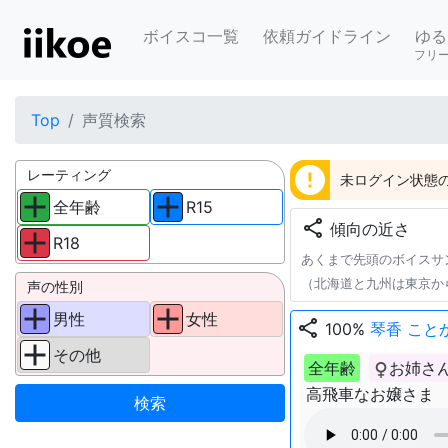
ボイスコ一覧
依頼ガイドライン
ゆる
フリ
Top
声質検索
error
レーティング
未ログイン状態の
全年齢
R15
share
傾向の近さ
R18
あくまで先頭のボイスサ
（北海道と九州は東京か
声の性別
男性
女性
share
100%
琴香 こと
その他
全年齢
お姉さ
高飛車なお嬢さま