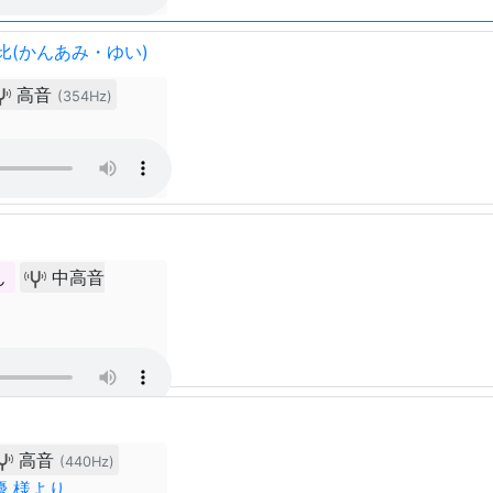
比(かんあみ・ゆい)
高音
(354Hz)
ん
中高音
高音
(440Hz)
優 様より