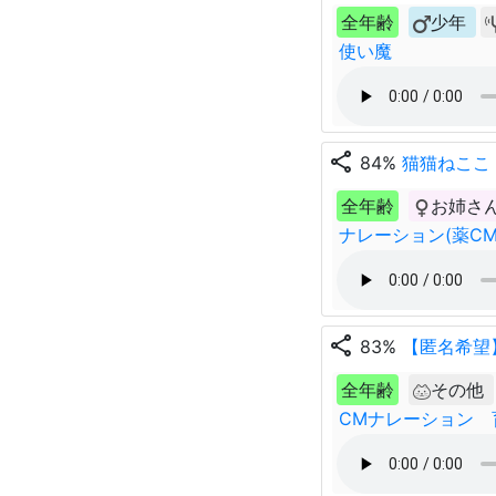
全年齢
少年
使い魔
share
84%
猫猫ねここ
全年齢
お姉さ
ナレーション(薬CM
share
83%
【匿名希望
全年齢
その他
CMナレーション 