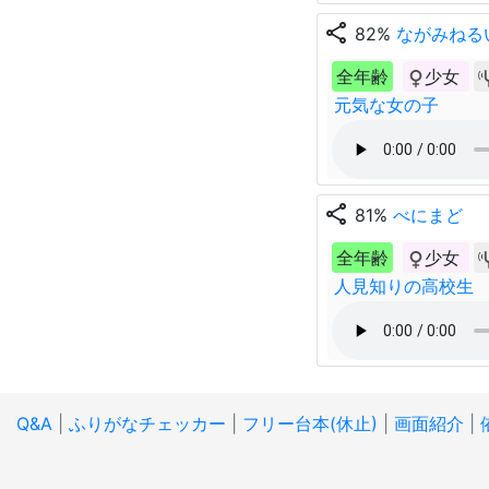
share
82%
ながみねる
全年齢
少女
元気な女の子
share
81%
べにまど
全年齢
少女
人見知りの高校生
Q&A
|
ふりがなチェッカー
|
フリー台本(休止)
|
画面紹介
|