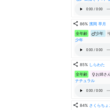
share
86%
濱岡 早月
全年齢
少年
少年
share
85%
しらわた
全年齢
お姉さ
ナチュラル
share
84%
さくらちょ