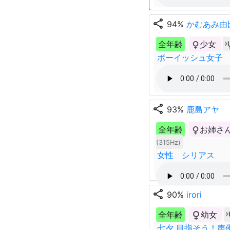
share
94%
かむあみ由
全年齢
少女
ボーイッシュ女子
share
93%
鹿島アヤ
全年齢
お姉さ
(315Hz)
女性 シリアス
share
90%
irori
全年齢
幼女
七夕 目指そう！声