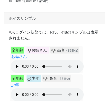
加工時の追加料金：計
0
円
ボイスサンプル
※未ログイン状態では、R15、R18のサンプルは表示
されません。
全年齢
お姉さん
高音
(358Hz)
お母さん
全年齢
少年
高音
(381Hz)
少年