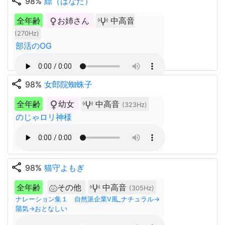
share
98%
縹（はなだ）
全年齢
お姉さん
中高音
(270Hz)
部活のOG
share
98%
女郎院蜘蛛子
全年齢
幼女
中高音
(323Hz)
のじゃロリ神様
share
98%
猫守よもぎ
全年齢
その他
中高音
(305Hz)
ナレーション集１ 自然派企業V風_ナチュラル→
陽気→おとなしい