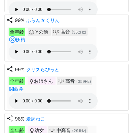
share
99%
ふらん‪☆くりん
全年齢
その他
高音
(352Hz)
⑧妖精
share
99%
クリスらびっと
全年齢
お姉さん
高音
(359Hz)
関西弁
share
98%
愛病ねこ
全年齢
幼女
中高音
(291Hz)