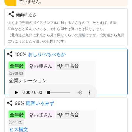
ていません。
share
傾向の近さ
あくまで先頭のボイスサンプルに対する近さなので、たとえば、51%、
50%などと並んでいても、それら同士は近いとは限りません。
（北海道と九州は東京から見て同じくらいの距離ですが、北海道から九州
に行こうとしたら遠いのと同じです）
share
100%
おしりぺちぺちか
全年齢
お姉さん
中高音
(298Hz)
企業ナレーション
share
99%
雨音いろみず
全年齢
おばさん
中高音
(341Hz)
ヒス構文