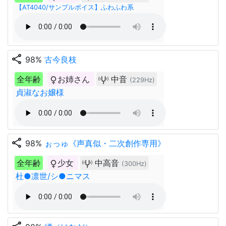
【AT4040/サンプルボイス】ふわふわ系
share
98%
古今良枝
全年齢
お姉さん
中音
(229Hz)
貞淑なお嬢様
share
98%
ぉっゅ《声真似・二次創作専用》
全年齢
少女
中高音
(300Hz)
杜●凛世/シ●ニマス