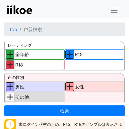
Top
声質検索
レーティング
全年齢
R15
R18
声の性別
男性
女性
その他
error
未ログイン状態のため、R15、R18のサンプルは表示され