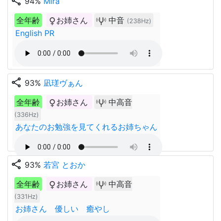
share
94%
Mira
全年齢
お姉さん
中音
(238Hz)
English PR
share
93%
凪瑳ヴぁん
全年齢
お姉さん
中高音
(336Hz)
あなたのお勉強を見てくれるお姉ちゃん
share
93%
若宮 とおか
全年齢
お姉さん
中高音
(331Hz)
お姉さん 優しい 癒やし