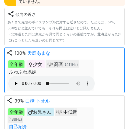
ていません。
share
傾向の近さ
あくまで先頭のボイスサンプルに対する近さなので、たとえば、51%、
50%などと並んでいても、それら同士は近いとは限りません。
（北海道と九州は東京から見て同じくらいの距離ですが、北海道から九州
に行こうとしたら遠いのと同じです）
share
100%
天庭あまな
全年齢
少女
高音
(411Hz)
ふわふわ系妹
share
99%
白樺 トオル
全年齢
お兄さん
中低音
(188Hz)
自己紹介