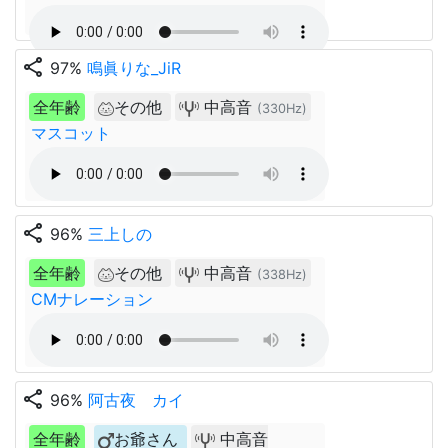
share
97%
鳴眞りな_JiR
全年齢
その他
中高音
(330Hz)
マスコット
share
96%
三上しの
全年齢
その他
中高音
(338Hz)
CMナレーション
share
96%
阿古夜 カイ
全年齢
お爺さん
中高音