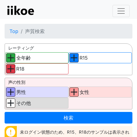
Top
声質検索
レーティング
全年齢
R15
R18
声の性別
男性
女性
その他
error
未ログイン状態のため、R15、R18のサンプルは表示され