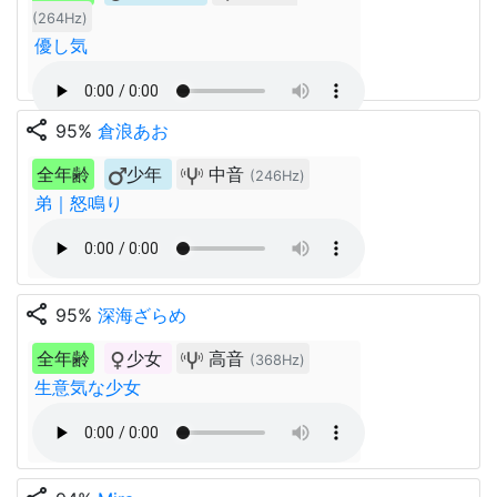
(264Hz)
優し気
share
95%
倉浪あお
全年齢
少年
中音
(246Hz)
弟｜怒鳴り
share
95%
深海ざらめ
全年齢
少女
高音
(368Hz)
生意気な少女