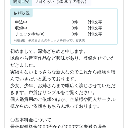
納期目安
7
日くらい（3000字の場合）
依頼状況
申込中
0件
計0文字
収録中
0件
計0文字
チェック待ち(※)
0件
計0文字
※納品後、依頼者さんのチェックを待っている状態
初めまして。深海ざらめと申します。
以前から音声作品など興味があり、登録させていた
だきました。
実績もないまっさらな新人なのでこれから経験を積
んでいきたいと思っております。
少女、少年、お姉さんまで幅広く演じさせていただ
きます。声質はサンプルをご覧ください。
個人鑑賞用のご依頼のほか、企業様や同人サークル
様からのご依頼ももちろん承っております。
〇基本料金について
最低稼働料金1000円から(1000文字未満の場合、