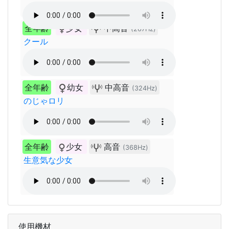
全年齢
少女
中高音
(267Hz)
クール
全年齢
幼女
中高音
(324Hz)
のじゃロリ
全年齢
少女
高音
(368Hz)
生意気な少女
使用機材