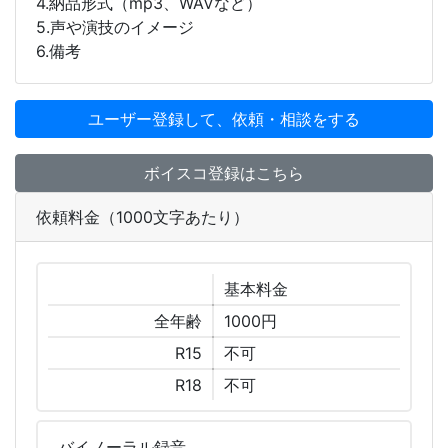
4.納品形式（mp3、WAVなど）
5.声や演技のイメージ
6.備考
ユーザー登録して、依頼・相談をする
ボイスコ登録はこちら
依頼料金（1000文字あたり）
基本
料金
全年齢
1000円
R15
不可
R18
不可
バイノーラル
録音