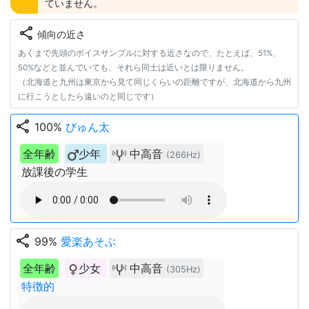
ていません。
share
傾向の近さ
あくまで先頭のボイスサンプルに対する近さなので、たとえば、51%、
50%などと並んでいても、それら同士は近いとは限りません。
（北海道と九州は東京から見て同じくらいの距離ですが、北海道から九州
に行こうとしたら遠いのと同じです）
share
100%
びゅん太
全年齢
少年
中高音
(266Hz)
放課後の学生
share
99%
愛楽あそぶ
全年齢
少女
中高音
(305Hz)
特徴的