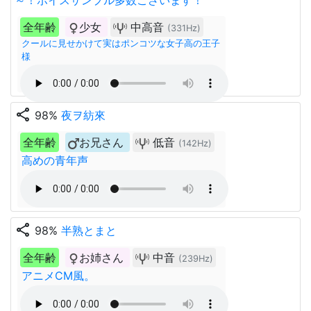
～！ボイスサンプル多数ございます！
全年齢
少女
中高音
(331Hz)
クールに見せかけて実はポンコツな女子高の王子
様
share
98%
夜ヲ紡來
全年齢
お兄さん
低音
(142Hz)
高めの青年声
share
98%
半熟とまと
全年齢
お姉さん
中音
(239Hz)
アニメCM風。