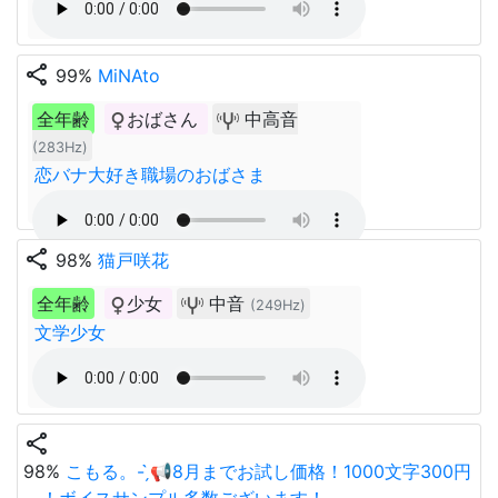
share
99%
MiNAto
全年齢
おばさん
中高音
(283Hz)
恋バナ大好き職場のおばさま
share
98%
猫戸咲花
全年齢
少女
中音
(249Hz)
文学少女
share
98%
こもる。- ̗̀📢8月までお試し価格！1000文字300円