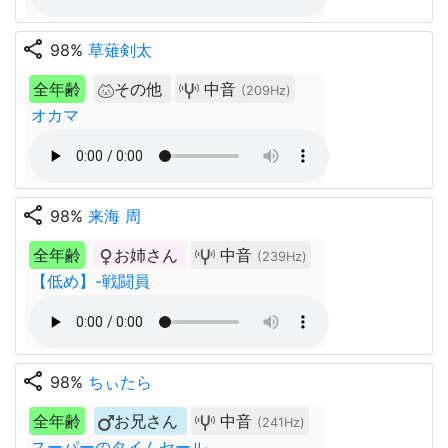
share
98%
草薙剣太
全年齢
その他
中音
(209Hz)
オカマ
share
98%
来海 周
全年齢
お姉さん
中音
(239Hz)
【低め】-戦闘員
share
98%
ちぃたら
全年齢
お兄さん
中音
(241Hz)
スーパーのタイムセール