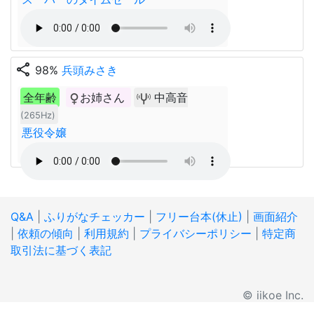
share
98%
兵頭みさき
全年齢
お姉さん
中高音
(265Hz)
悪役令嬢
Q&A
|
ふりがなチェッカー
|
フリー台本(休止)
|
画面紹介
|
依頼の傾向
|
利用規約
|
プライバシーポリシー
|
特定商
取引法に基づく表記
© iikoe Inc.