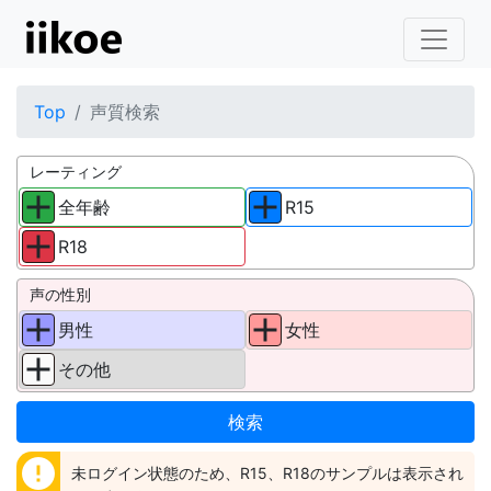
Top
声質検索
レーティング
全年齢
R15
R18
声の性別
男性
女性
その他
error
未ログイン状態のため、R15、R18のサンプルは表示され