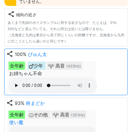
ていません。
share
傾向の近さ
あくまで先頭のボイスサンプルに対する近さなので、たとえば、51%、
50%などと並んでいても、それら同士は近いとは限りません。
（北海道と九州は東京から見て同じくらいの距離ですが、北海道から九州
に行こうとしたら遠いのと同じです）
share
100%
びゅん太
全年齢
少年
高音
(433Hz)
お姉ちゃん不命
share
93%
柊まどか
全年齢
その他
高音
(351Hz)
使い魔