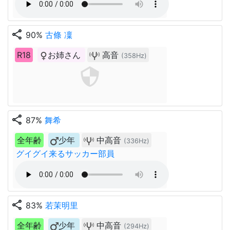
share
90%
古條 凜
R18
お姉さん
高音
(358Hz)
share
87%
舞希
全年齢
少年
中高音
(336Hz)
グイグイ来るサッカー部員
share
83%
若茉明里
全年齢
少年
中高音
(294Hz)