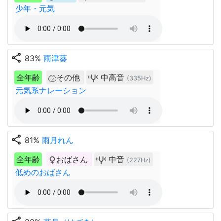
少年・元気
share
83%
雨津葵
全年齢
その他
中高音
(335Hz)
元気系ナレーション
share
81%
雨月れん
全年齢
おばさん
中音
(227Hz)
低めのおばさん