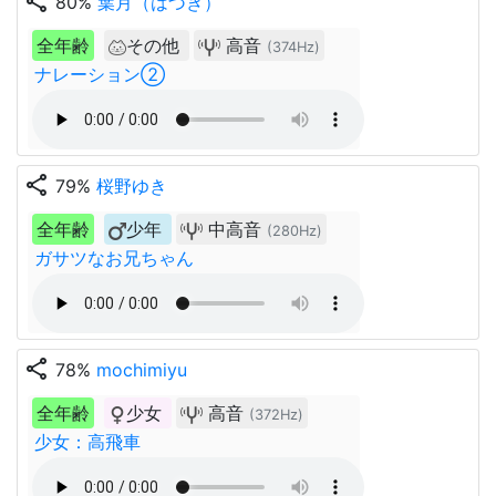
share
80%
葉月（はづき）
全年齢
その他
高音
(374Hz)
ナレーション②
share
79%
桜野ゆき
全年齢
少年
中高音
(280Hz)
ガサツなお兄ちゃん
share
78%
mochimiyu
全年齢
少女
高音
(372Hz)
少女：高飛車