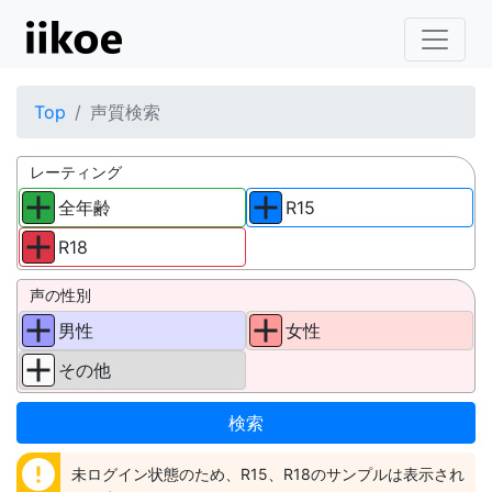
Top
声質検索
レーティング
全年齢
R15
R18
声の性別
男性
女性
その他
error
未ログイン状態のため、R15、R18のサンプルは表示され