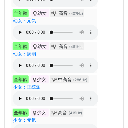
全年齢
幼女
高音
(407Hz)
幼女：元気
全年齢
幼女
高音
(461Hz)
幼女：病弱
全年齢
少女
中高音
(286Hz)
少女：正統派
全年齢
少女
高音
(415Hz)
少女：元気