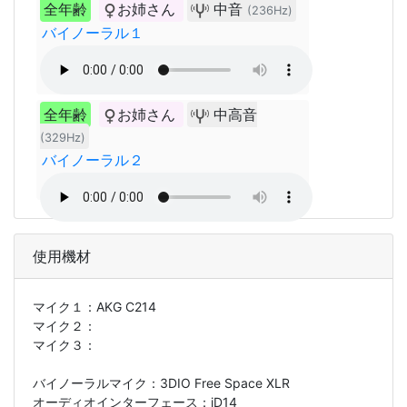
全年齢
お姉さん
中音
(236Hz)
バイノーラル１
全年齢
お姉さん
中高音
(329Hz)
バイノーラル２
使用機材
マイク１：
AKG C214
マイク２：
マイク３：
バイノーラルマイク：3DIO Free Space XLR
オーディオインターフェース：iD14