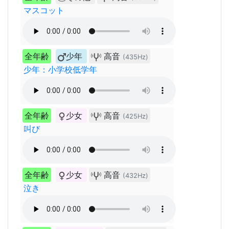
マスコット
全年齢
少年
高音
(435Hz)
少年：小学校低学年
全年齢
少女
高音
(425Hz)
叫び
全年齢
少女
高音
(432Hz)
泣き