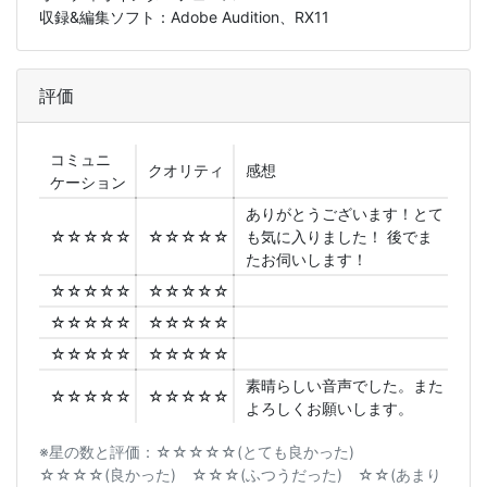
収録&編集ソフト：Adobe Audition、RX11
評価
コミュニ
クオリティ
感想
ケーション
ありがとうございます！とて
☆☆☆☆☆
☆☆☆☆☆
も気に入りました！ 後でま
たお伺いします！
☆☆☆☆☆
☆☆☆☆☆
☆☆☆☆☆
☆☆☆☆☆
☆☆☆☆☆
☆☆☆☆☆
素晴らしい音声でした。また
☆☆☆☆☆
☆☆☆☆☆
よろしくお願いします。
※星の数と評価：☆☆☆☆☆(とても良かった)
☆☆☆☆(良かった) ☆☆☆(ふつうだった) ☆☆(あまり