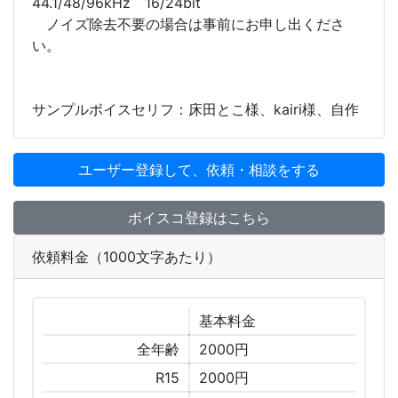
44.1/48/96kHz 16/24bit
ノイズ除去不要の場合は事前にお申し出くださ
い。
サンプルボイスセリフ：床田とこ様、kairi様、自作
ユーザー登録して、依頼・相談をする
ボイスコ登録はこちら
依頼料金（1000文字あたり）
基本
料金
全年齢
2000円
R15
2000円