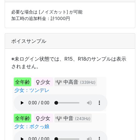
必要な場合は
[ノイズカット]
が可能
加工時の追加料金：計
1000
円
ボイスサンプル
※未ログイン状態では、R15、R18のサンプルは表示
されません。
全年齢
少女
中高音
(339Hz)
少女：ツンデレ
全年齢
少女
中音
(243Hz)
少女：ボクっ娘