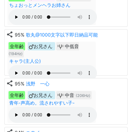
ちょおっとメンヘラお姉さん
share
95%
歌丸@1000文字以下即日納品可能
全年齢
お兄さん
中低音
(194Hz)
キャラ(主人公)
share
95%
浅野 一心
全年齢
お兄さん
中音
(206Hz)
青年-声高め。流されやすい子-