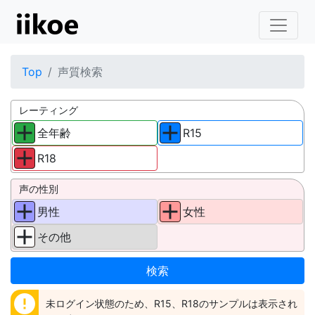
Top
声質検索
レーティング
全年齢
R15
R18
声の性別
男性
女性
その他
error
未ログイン状態のため、R15、R18のサンプルは表示され