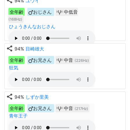
share
94%
ユウイ
全年齢
おじさん
中低音
(168Hz)
ひょうきんなおじさん
share
94%
目崎雄大
全年齢
お兄さん
中音
(226Hz)
狂気
share
94%
しずか里美
全年齢
お兄さん
中音
(217Hz)
青年王子