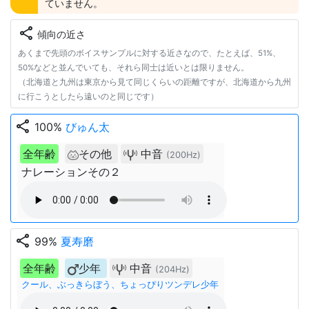
ていません。
share
傾向の近さ
あくまで先頭のボイスサンプルに対する近さなので、たとえば、51%、
50%などと並んでいても、それら同士は近いとは限りません。
（北海道と九州は東京から見て同じくらいの距離ですが、北海道から九州
に行こうとしたら遠いのと同じです）
share
100%
びゅん太
全年齢
その他
中音
(200Hz)
ナレーションその２
share
99%
夏寿磨
全年齢
少年
中音
(204Hz)
クール、ぶっきらぼう、ちょっぴりツンデレ少年