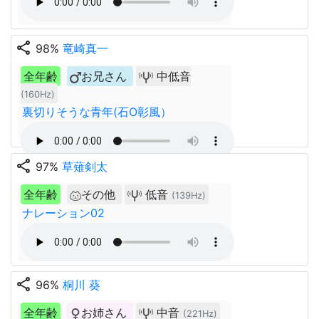
share
98%
竜崎真一
全年齢
お兄さん
中低音
(160Hz)
裏切りそうな青年(石O彰風）
share
97%
草薙剣太
全年齢
その他
低音
(139Hz)
ナレーション02
share
96%
桐川 葵
全年齢
お姉さん
中音
(221Hz)