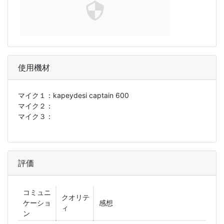
使用機材
マイク１：
kapeydesi captain 600
マイク２：
マイク３：
評価
コミュニ
クオリテ
ケーショ
感想
ィ
ン