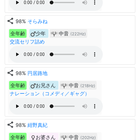
share
98%
そらみね
全年齢
少年
中音
(222Hz)
交流セリフ詰め
share
98%
円居路地
全年齢
お兄さん
中音
(218Hz)
ナレーション（コメディ／ギャグ）
share
98%
紺野真紀
全年齢
お婆さん
中音
(202Hz)