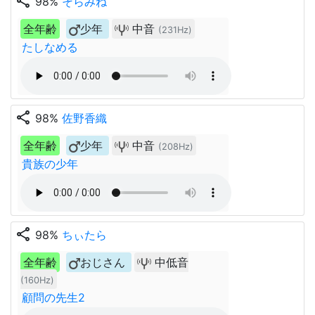
share
98%
そらみね
全年齢
少年
中音
(231Hz)
たしなめる
share
98%
佐野香織
全年齢
少年
中音
(208Hz)
貴族の少年
share
98%
ちぃたら
全年齢
おじさん
中低音
(160Hz)
顧問の先生2