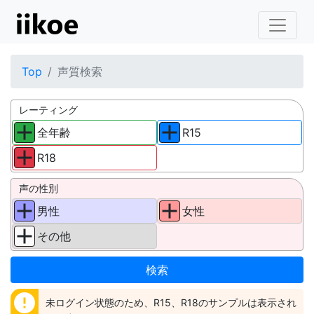
Top
声質検索
レーティング
全年齢
R15
R18
声の性別
男性
女性
その他
error
未ログイン状態のため、R15、R18のサンプルは表示され