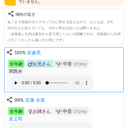
ていません。
share
傾向の近さ
あくまで先頭のボイスサンプルに対する近さなので、たとえば、51%、
50%などと並んでいても、それら同士は近いとは限りません。
（北海道と九州は東京から見て同じくらいの距離ですが、北海道から九州
に行こうとしたら遠いのと同じです）
share
100%
佐倉亮
全年齢
お兄さん
中音
(213Hz)
関西弁
share
99%
百瀬 氷菜
全年齢
お姉さん
中音
(212Hz)
女上司