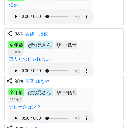
低め
share
98%
西條 煌夜
全年齢
お兄さん
中低音
(183Hz)
恋人とのじゃれ合い
share
98%
風音 ゆきや
全年齢
お兄さん
中低音
(181Hz)
ナレーション 2