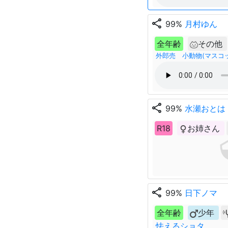
share
99%
月村ゆん
全年齢
その他
外郎売 小動物(マスコ
share
99%
水瀬おとは
R18
お姉さん
share
99%
日下ノマ
全年齢
少年
怯えるショタ