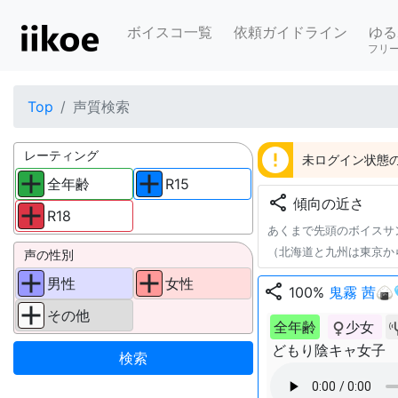
ボイスコ一覧
依頼ガイドライン
ゆる
フリ
Top
声質検索
error
レーティング
未ログイン状態の
全年齢
R15
share
傾向の近さ
R18
あくまで先頭のボイスサ
（北海道と九州は東京か
声の性別
男性
女性
share
100%
鬼霧 茜
その他
全年齢
少女
どもり陰キャ女子