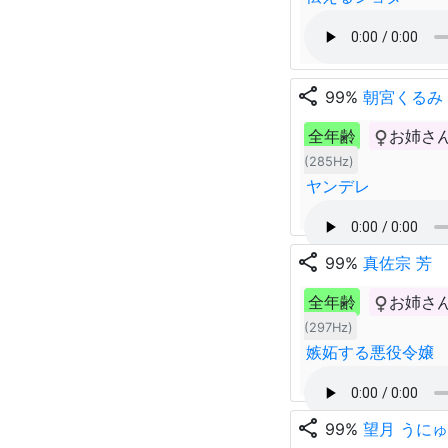
share
99%
朝宮くるみ
全年齢
お姉さ
(285Hz)
ヤンデレ
share
99%
真佐宗 芳
全年齢
お姉さ
(297Hz)
嫉妬する悪役令嬢
share
99%
望月 うにゅ