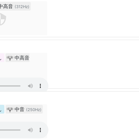
中高音
(312Hz)
ん
中高音
ん
中音
(250Hz)