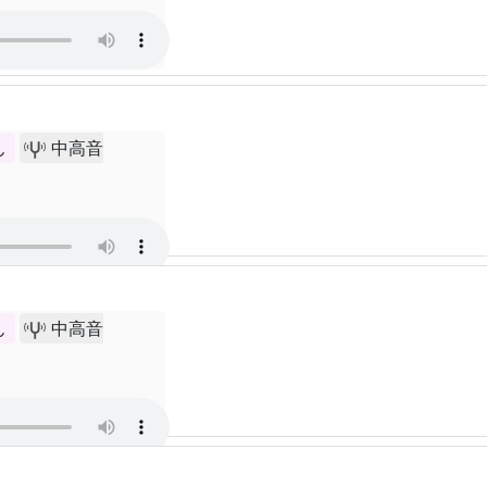
ん
中高音
ん
中高音