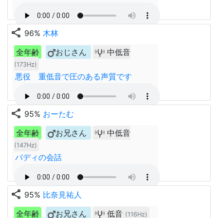
share
96%
木林
全年齢
おじさん
中低音
(173Hz)
悪役 重低音で圧のある声質です
share
95%
おーたむ
全年齢
お兄さん
中低音
(147Hz)
バディの会話
share
95%
比奈見祐人
全年齢
お兄さん
低音
(116Hz)