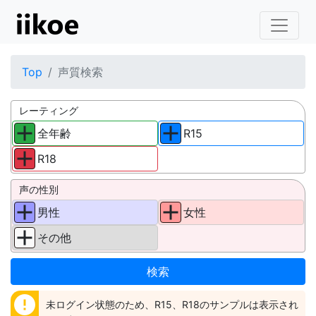
Top
声質検索
レーティング
全年齢
R15
R18
声の性別
男性
女性
その他
error
未ログイン状態のため、R15、R18のサンプルは表示され