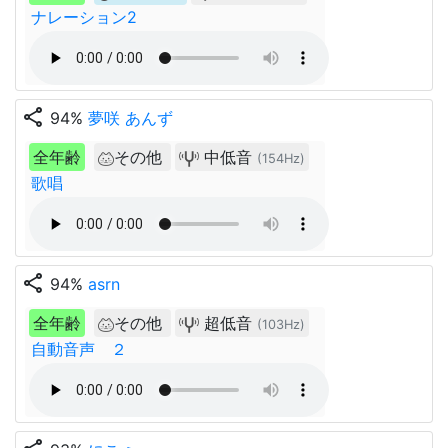
ナレーション2
share
94%
夢咲 あんず
全年齢
その他
中低音
(154Hz)
歌唱
share
94%
asrn
全年齢
その他
超低音
(103Hz)
自動音声 ２