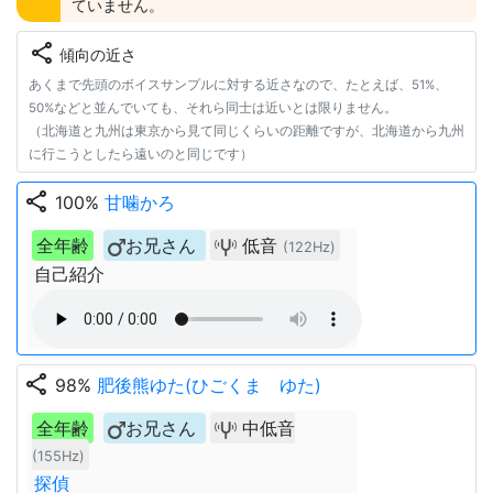
ていません。
share
傾向の近さ
あくまで先頭のボイスサンプルに対する近さなので、たとえば、51%、
50%などと並んでいても、それら同士は近いとは限りません。
（北海道と九州は東京から見て同じくらいの距離ですが、北海道から九州
に行こうとしたら遠いのと同じです）
share
100%
甘噛かろ
全年齢
お兄さん
低音
(122Hz)
自己紹介
share
98%
肥後熊ゆた(ひごくま ゆた)
全年齢
お兄さん
中低音
(155Hz)
探偵