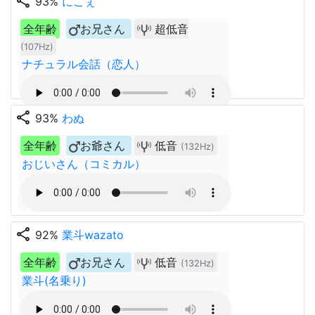
share
93%
にこぇ
全年齢
お兄さん
超低音
(107Hz)
ナチュラル会話（恋人）
share
93%
わぬ
全年齢
お爺さん
低音
(132Hz)
おじいさん（コミカル）
share
92%
業斗wazato
全年齢
お兄さん
低音
(132Hz)
業斗(名乗り)