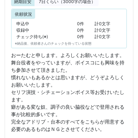
納期目安
7
日くらい（3000字の場合）
依頼状況
申込中
0件
計0文字
収録中
0件
計0文字
チェック待ち(※)
0件
計0文字
※納品後、依頼者さんのチェックを待っている状態
おーたむと申します。よろしくお願いいたします。
舞台役者をやっていますが、ボイスコにも興味を持
ち参加させて頂きました。
慣れないもあるかとは思いますが、どうぞよろしく
お願いいたします。
セリフ演技・シチェーションボイス等お受けいたし
ます。
癖がある変な奴、調子の良い脇役などで登用される
事が比較的多いです。
完全なアドリブ・台本のすべてをこちらが用意する
必要のあるものはＮＧとさせてください。