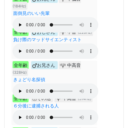
(184Hz)
面倒見のいい先輩
全年齢
おじさん
中音
(228Hz)
負け際のマッドサイエンティスト
全年齢
お兄さん
中高音
(328Hz)
きょどり名探偵
全年齢
その他
中高音
(314Hz)
６分後に逮捕される人