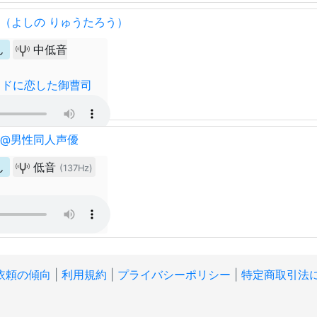
郎（よしの りゅうたろう）
ん
中低音
イドに恋した御曹司
 @男性同人声優
ん
低音
(137Hz)
依頼の傾向
|
利用規約
|
プライバシーポリシー
|
特定商取引法