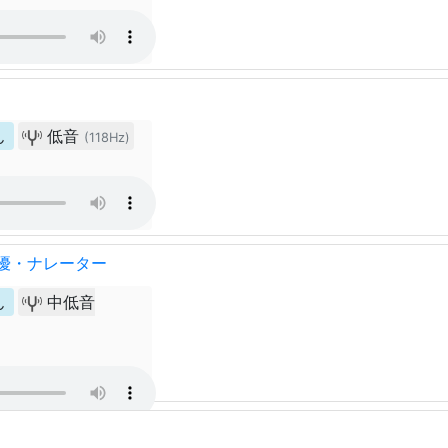
ん
低音
(118Hz)
声優・ナレーター
ん
中低音