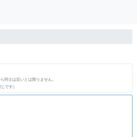
れら同士は近いとは限りません。
同じです）