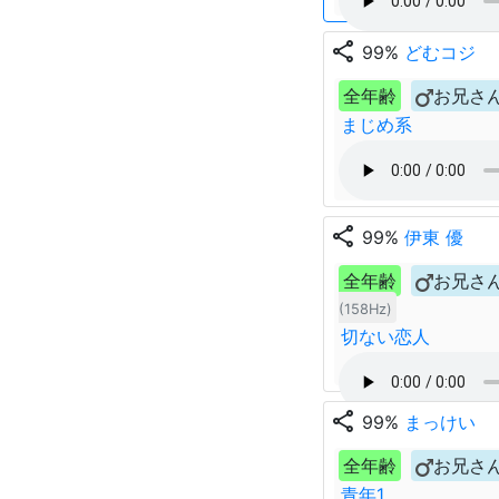
share
99%
どむコジ
全年齢
お兄さ
まじめ系
share
99%
伊東 優
全年齢
お兄さ
(158Hz)
切ない恋人
share
99%
まっけい
全年齢
お兄さ
青年1