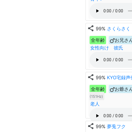
share
99%
さくらさく
全年齢
お兄さ
女性向け 彼氏
share
99%
KYO宅録
全年齢
お爺さ
(151Hz)
老人
share
99%
夢兎フク