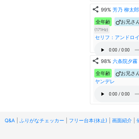
share
99%
芳乃 柳太
全年齢
お兄さ
(171Hz)
セリフ：アンドロ
share
98%
六条院夕霧
全年齢
お兄さ
ヤンデレ
Q&A
|
ふりがなチェッカー
|
フリー台本(休止)
|
画面紹介
|