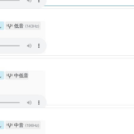
ん
低音
(143Hz)
ん
中低音
ん
中音
(196Hz)