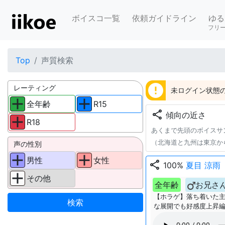
ボイスコ一覧
依頼ガイドライン
ゆる
フリ
Top
声質検索
error
レーティング
未ログイン状態の
全年齢
R15
share
傾向の近さ
R18
あくまで先頭のボイスサ
（北海道と九州は東京か
声の性別
男性
女性
share
100%
夏目 涼雨
その他
全年齢
お兄さ
【ホラゲ】落ち着いた
な展開でも好感度上昇