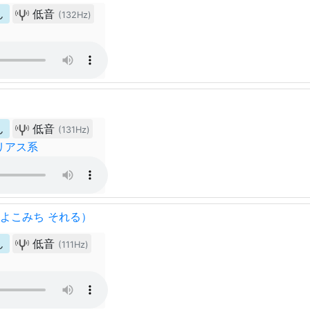
ん
低音
(132Hz)
ん
低音
(131Hz)
リアス系
（よこみち それる）
ん
低音
(111Hz)