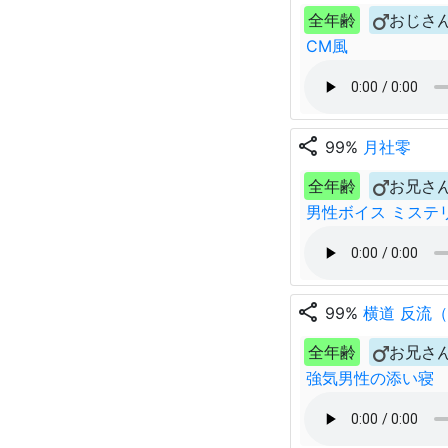
全年齢
おじさ
CM風
share
99%
月社零
全年齢
お兄さ
男性ボイス ミステ
share
99%
横道 反流
全年齢
お兄さ
強気男性の添い寝