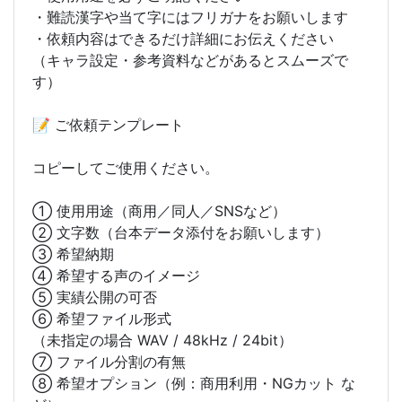
・難読漢字や当て字にはフリガナをお願いします
・依頼内容はできるだけ詳細にお伝えください
（キャラ設定・参考資料などがあるとスムーズで
す）
📝 ご依頼テンプレート
コピーしてご使用ください。
① 使用用途（商用／同人／SNSなど）
② 文字数（台本データ添付をお願いします）
③ 希望納期
④ 希望する声のイメージ
⑤ 実績公開の可否
⑥ 希望ファイル形式
（未指定の場合 WAV / 48kHz / 24bit）
⑦ ファイル分割の有無
⑧ 希望オプション（例：商用利用・NGカット な