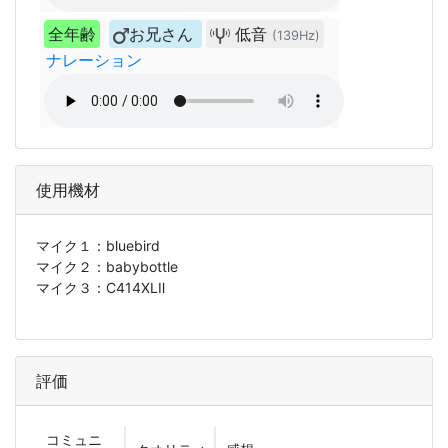
全年齢
お兄さん
低音
(139Hz)
ナレーション
使用機材
マイク１：
bluebird
マイク２：
babybottle
マイク３：
C414XLⅡ
評価
コミュニ