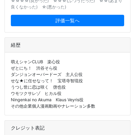
☆☆☆☆(良かった) ☆☆☆(ふつうだった) ☆☆(あまり
良くなかった) ☆(悪かった)
評価一覧へ
経歴
萌えシャンCLUB 楽心役
ぜとにち！ 渋谷そら役
ダンジョンオーバードーズ 主人公役
せな★に任せなって！ 宝塔寺智琉役
うつし世に恋は咲く 啓也役
ウモツクサレゾ ヒカル役
Ningenkai no Akuma Klaus Veyris役
その他企業個人漫画動画やナレーション多数
クレジット表記