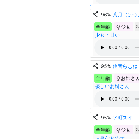
share
96%
葉月（はづ
全年齢
少女
少女・甘い
share
95%
鈴音らむね
全年齢
お姉さ
優しいお姉さん
share
95%
水町スイ
全年齢
少女
活発な女の子