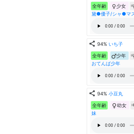
全年齢
少女
黛●優子/シャ●マ
share
94%
いち子
全年齢
少年
おてんば少年
share
94%
小豆丸
全年齢
幼女
妹