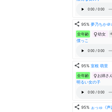
share
95%
夢乃ちか＠
全年齢
幼女
僕っこ
share
95%
室根 萌里
全年齢
お姉さ
明るい女の子
share
95%
ぉっゅ《声