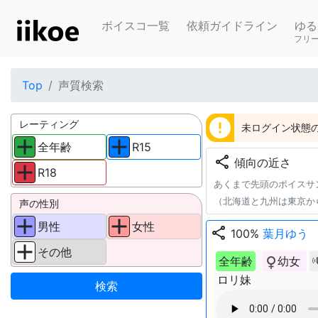
ボイスコ一覧
依頼ガイドライン
ゆる
フリ
Top
声質検索
error
レーティング
未ログイン状態の
全年齢
R15
share
傾向の近さ
R18
あくまで先頭のボイスサ
（北海道と九州は東京か
声の性別
男性
女性
share
100%
葉月ゆう
その他
全年齢
幼女
ロリ妹