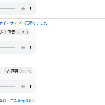
ボイスサンプル更新しました
中高音
(306Hz)
ん
高音
(365Hz)
真似・二次創作専用》