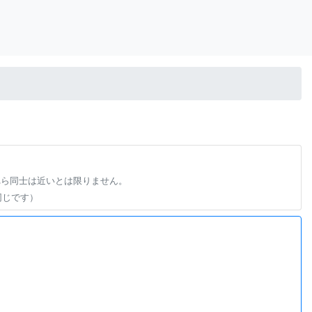
れら同士は近いとは限りません。
同じです）