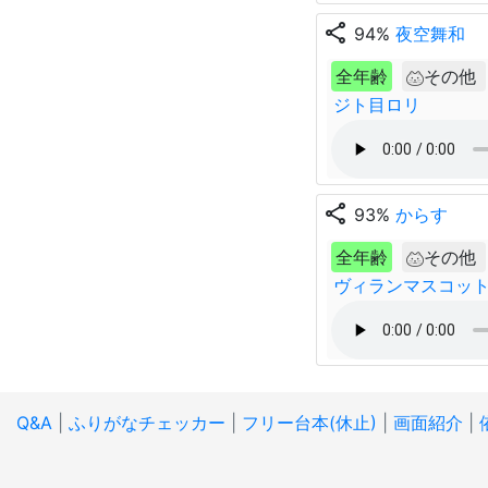
share
94%
夜空舞和
全年齢
その他
ジト目ロリ
share
93%
からす
全年齢
その他
ヴィランマスコッ
Q&A
|
ふりがなチェッカー
|
フリー台本(休止)
|
画面紹介
|