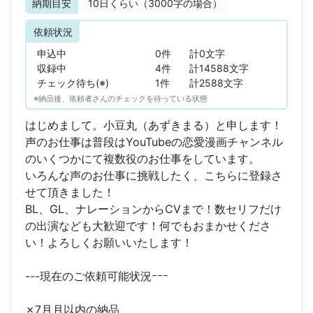
納期目安
10
日くらい（3000字の場合）
依頼状況
申込中
0件
計0文字
収録中
4件
計14588文字
チェック待ち(※)
1件
計2588文字
※納品後、依頼者さんのチェックを待っている状態
はじめまして。小豆丸（あずきまる）と申します！
声のお仕事は普段はYouTubeの恋愛漫画チャンネル
のいくつかにて複数役のお仕事をしています。
いろんな声のお仕事に挑戦したく、こちらに登録さ
せて頂きました！
BL、GL、ナレーションからCVまで！数セリフだけ
の出演なども大歓迎です！何でもおまかせくださ
い！よろしくお願いいたします！
---現在のご依頼可能状況ｰｰｰ
✗7月月以内の納品