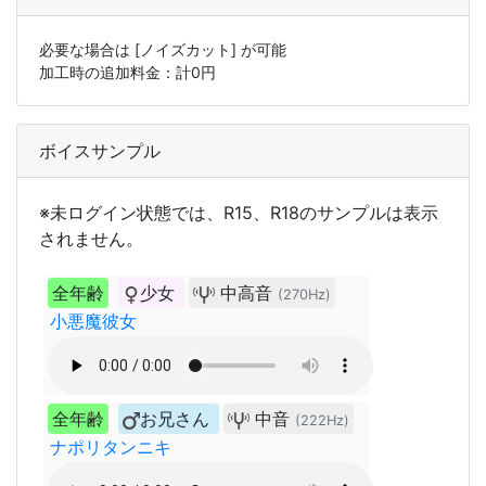
必要な場合は
[ノイズカット]
が可能
加工時の追加料金：計
0
円
ボイスサンプル
※未ログイン状態では、R15、R18のサンプルは表示
されません。
全年齢
少女
中高音
(270Hz)
小悪魔彼女
全年齢
お兄さん
中音
(222Hz)
ナポリタンニキ