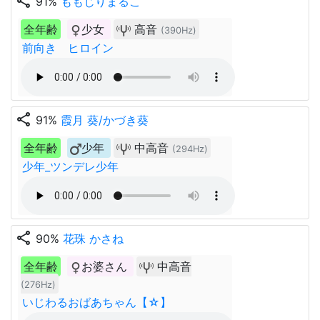
share
91%
ももじりまるこ
全年齢
少女
高音
(390Hz)
前向き ヒロイン
share
91%
霞月 葵/かづき葵
全年齢
少年
中高音
(294Hz)
少年_ツンデレ少年
share
90%
花珠 かさね
全年齢
お婆さん
中高音
(276Hz)
いじわるおばあちゃん【☆】