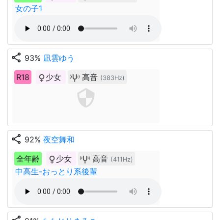
女の子1
share
93%
凪雲ゆう
R18
少女
高音
(383Hz)
share
92%
夜空舞和
全年齢
少女
高音
(411Hz)
中高生-おっとり系後輩