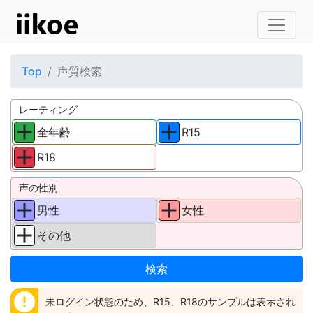
Top
声質検索
レーティング
全年齢
R15
R18
声の性別
男性
女性
その他
error
未ログイン状態のため、R15、R18のサンプルは表示され