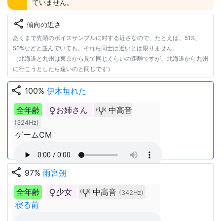
ていません。
share
傾向の近さ
あくまで先頭のボイスサンプルに対する近さなので、たとえば、51%、
50%などと並んでいても、それら同士は近いとは限りません。
（北海道と九州は東京から見て同じくらいの距離ですが、北海道から九州
に行こうとしたら遠いのと同じです）
share
100%
伊木垣れた
全年齢
お姉さん
中高音
(324Hz)
ゲームCM
share
97%
雨宮朔
全年齢
少女
中高音
(342Hz)
寝る前