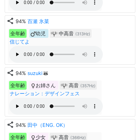
share
94%
百瀬 氷菜
全年齢
幼児
中高音
(313Hz)
信じてよ
share
94%
suzuki🦝
全年齢
お姉さん
高音
(357Hz)
ナレーション：デザインフェス
share
94%
田中（ENG. OK）
全年齢
少女
高音
(366Hz)