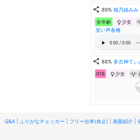
share
89%
猫乃緒みみ
全年齢
少女
笑い声各種
share
88%
多古神てぃ
R18
少女
Q&A
|
ふりがなチェッカー
|
フリー台本(休止)
|
画面紹介
|