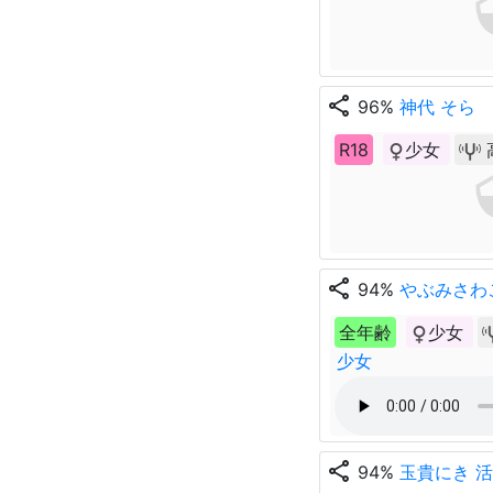
share
96%
神代 そら
R18
少女
share
94%
やぶみさわ
全年齢
少女
少女
share
94%
玉貴にき 活