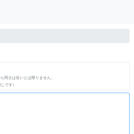
れら同士は近いとは限りません。
同じです）