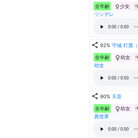
全年齢
少女
ツンデレ
share
92%
守城 灯鹿
全年齢
幼女
幼女
share
90%
天音
全年齢
幼女
異世界