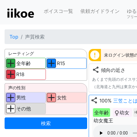
ボイスコ一覧
依頼ガイドライン
ゆる
フリ
Top
声質検索
error
レーティング
未ログイン状態の
全年齢
R15
share
傾向の近さ
R18
あくまで先頭のボイスサ
（北海道と九州は東京か
声の性別
男性
女性
share
100%
三笠こと
その他
全年齢
幼女
幼女魔王