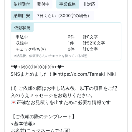
依頼受付
受付中
事業税務
非対応
納期目安
7
日くらい（3000字の場合）
依頼状況
申込中
0件
計0文字
収録中
1件
計5218文字
チェック待ち(※)
0件
計0文字
※納品後、依頼者さんのチェックを待っている状態
*♥+ⓦⓔⓛⓒⓞⓜⓔ+♥*
SNSまとめました！▶https://x.com/Tamaki_Niki
(‼️) ご依頼の際はお申し込み後、以下の項目をご記
入のうえメッセージをお送りください。
💌正確なお見積りを出すために必要な情報です
【ご依頼の際のテンプレート】
<基本情報>
お名前(ニックネームでも可)：