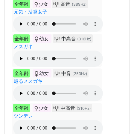
全年齢
少女
高音
(389Hz)
元気・活発女子
全年齢
幼女
中高音
(316Hz)
メスガキ
全年齢
幼女
中音
(253Hz)
煽るメスガキ
全年齢
少女
中高音
(310Hz)
ツンデレ