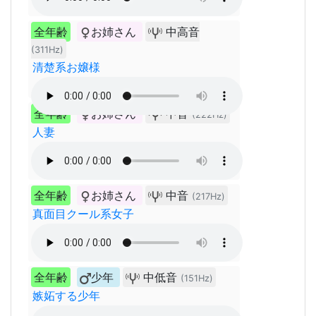
全年齢
お姉さん
中高音
(311Hz)
清楚系お嬢様
全年齢
お姉さん
中音
(222Hz)
人妻
全年齢
お姉さん
中音
(217Hz)
真面目クール系女子
全年齢
少年
中低音
(151Hz)
嫉妬する少年