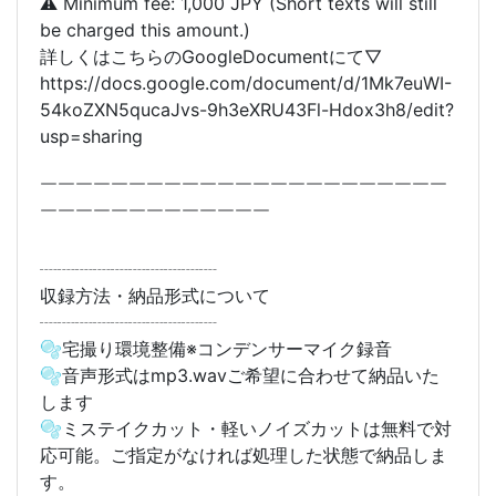
⚠ Minimum fee: 1,000 JPY (Short texts will still
be charged this amount.)
詳しくはこちらのGoogleDocumentにて▽
https://docs.google.com/document/d/1Mk7euWI-
54koZXN5qucaJvs-9h3eXRU43Fl-Hdox3h8/edit?
usp=sharing
￣￣￣￣￣￣￣￣￣￣￣￣￣￣￣￣￣￣￣￣￣￣￣
￣￣￣￣￣￣￣￣￣￣￣￣￣
┈┈┈┈┈┈┈┈┈┈
収録方法・納品形式について
┈┈┈┈┈┈┈┈┈┈
🫧宅撮り環境整備※コンデンサーマイク録音
🫧音声形式はmp3.wavご希望に合わせて納品いた
します
🫧ミステイクカット・軽いノイズカットは無料で対
応可能。ご指定がなければ処理した状態で納品しま
す。