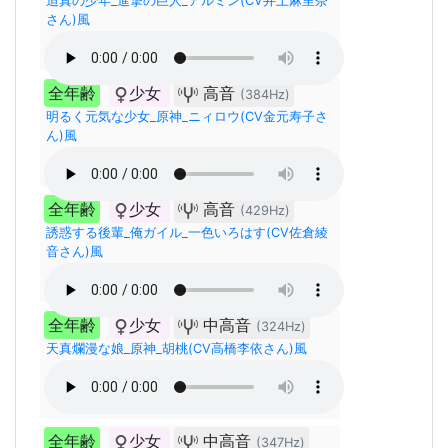
迫真の少年_進撃の巨人_アルミン(CV井上麻里奈
さん)風
全年齢
少女
高音
(384Hz)
明るく元気な少女_原神_ニィロウ(CV金元寿子さ
ん)風
全年齢
少女
高音
(429Hz)
誘惑する後輩_俺ガイル_一色いろはす(CV佐倉綾
音さん)風
全年齢
少女
中高音
(324Hz)
天真爛漫な娘_原神_胡桃(CV高橋李依さん)風
全年齢
少女
中高音
(347Hz)