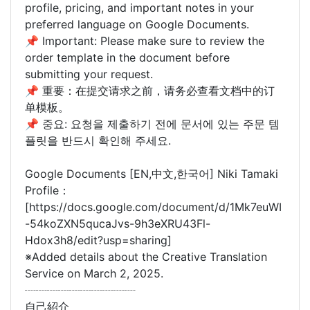
profile, pricing, and important notes in your
preferred language on Google Documents.
📌 Important: Please make sure to review the
order template in the document before
submitting your request.
📌 重要：在提交请求之前，请务必查看文档中的订
单模板。
📌 중요: 요청을 제출하기 전에 문서에 있는 주문 템
플릿을 반드시 확인해 주세요.
Google Documents [EN,中文,한국어] Niki Tamaki
Profile：
[https://docs.google.com/document/d/1Mk7euWI
-54koZXN5qucaJvs-9h3eXRU43Fl-
Hdox3h8/edit?usp=sharing]
※Added details about the Creative Translation
Service on March 2, 2025.
┈┈┈┈┈┈┈┈┈┈
自己紹介