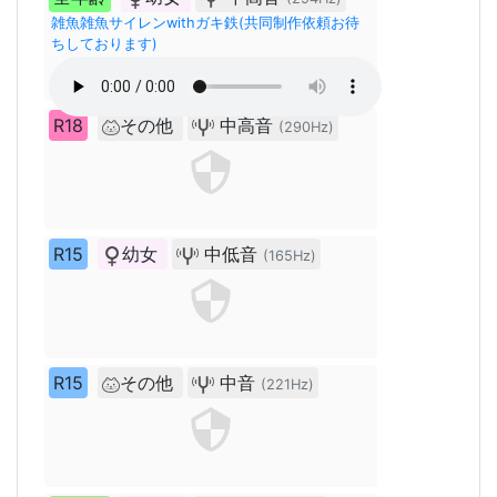
雑魚雑魚サイレンwithガキ鉄(共同制作依頼お待
ちしております)
R18
その他
中高音
(290Hz)
R15
幼女
中低音
(165Hz)
R15
その他
中音
(221Hz)