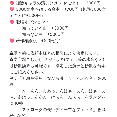
💖 複数キャラの演じ分け（1体ごと）…+1000円
💖 3000文字を超える台本：+700円（以降3000文
字ごとに+500円）
💖 歌唱オプション：
・知っている曲：+3000円
・知らない曲：+5000円
💖 著作権譲渡：+5.0円/字
⚠️基本的に依頼主様との相談により決定します。
⚠️文字起こしがしづらいもの(フェラ等の水音など)
は秒数換算も可能です。指定した演技と秒数を台本
にご記入ください。
例：「吐息を漏らしながら激しくしゃぶる音」を30
秒
「ん、んん、んあっ、んはぁ、あん、はぁ、あ
ぁ、あはっ、ああん、はぁん、んぁぁ」をランダム
に40秒
「ストロークの長いディープなフェラ音」を20
秒…など