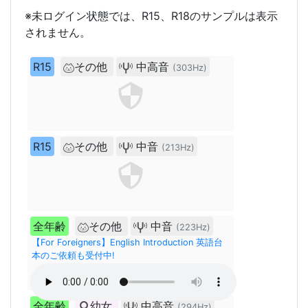
※未ログイン状態では、R15、R18のサンプルは表示
されません。
R15
その他
中高音
(303Hz)
R15
その他
中音
(213Hz)
全年齢
その他
中音
(223Hz)
【For Foreigners】English Introduction 英語台
本のご依頼も受付中!
全年齢
幼女
中高音
(294Hz)