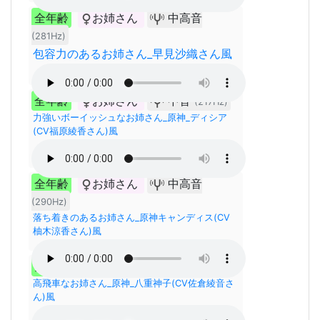
全年齢
お姉さん
中高音
(281Hz)
包容力のあるお姉さん_早見沙織さん風
全年齢
お姉さん
中音
(217Hz)
力強いボーイッシュなお姉さん_原神_ディシア
(CV福原綾香さん)風
全年齢
お姉さん
中高音
(290Hz)
落ち着きのあるお姉さん_原神キャンディス(CV
柚木涼香さん)風
全年齢
お姉さん
中音
(250Hz)
高飛車なお姉さん_原神_八重神子(CV佐倉綾音さ
ん)風