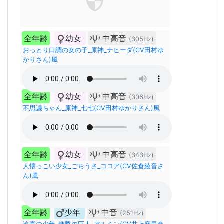
全年齢
幼女
中高音
(305Hz)
おっとり口調の女の子_原神_ナヒーダ(CV田村ゆ
かりさん)風
全年齢
幼女
中高音
(306Hz)
不思議ちゃん_原神_七七(CV田村ゆかりさん)風
全年齢
幼女
中高音
(343Hz)
人懐っこい少女_ごちうさ_ココア(CV佐倉綾音さ
ん)風
全年齢
少年
中音
(251Hz)