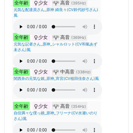
全年齢
少女
高音
(395Hz)
元気な配達員さん_原神 綺良々(CV鈴代紗弓さん)
風
全年齢
少女
高音
(369Hz)
元気な記者さん_原神_シャルロット(CV和氣あず
未さん)風
全年齢
少女
中高音
(338Hz)
関西弁の元気な娘_原神_宵宮(CV植田佳奈さん)風
全年齢
少女
高音
(354Hz)
自信満々な僕っ娘_原神_フリーナ(CV水瀬いのり
さん)風