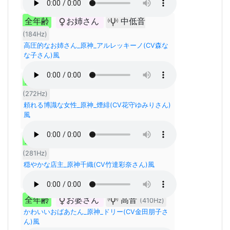
全年齢
お姉さん
中低音
(184Hz)
高圧的なお姉さん_原神_アルレッキーノ(CV森な
な子さん)風
全年齢
お姉さん
中高音
(272Hz)
頼れる博識な女性_原神_煙緋(CV花守ゆみりさん)
風
全年齢
お姉さん
中高音
(281Hz)
穏やかな店主_原神千織(CV竹達彩奈さん)風
全年齢
お婆さん
高音
(410Hz)
かわいいおばあたん_原神_ドリー(CV金田朋子さ
ん)風