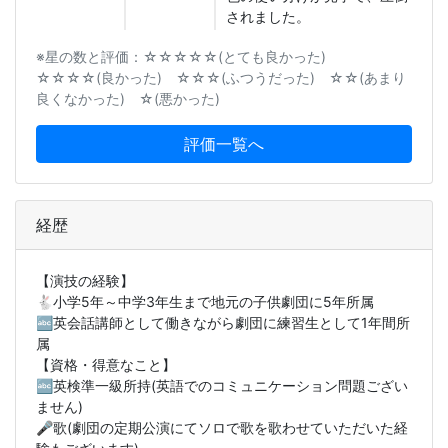
されました。
※星の数と評価：☆☆☆☆☆(とても良かった)
☆☆☆☆(良かった) ☆☆☆(ふつうだった) ☆☆(あまり
良くなかった) ☆(悪かった)
評価一覧へ
経歴
【演技の経験】
🐇小学5年～中学3年生まで地元の子供劇団に5年所属
🔤英会話講師として働きながら劇団に練習生として1年間所
属
【資格・得意なこと】
🔤英検準一級所持(英語でのコミュニケーション問題ござい
ません)
🎤歌(劇団の定期公演にてソロで歌を歌わせていただいた経