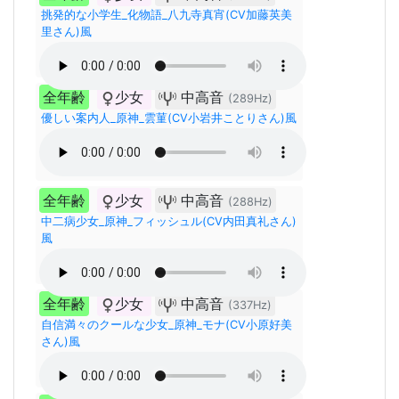
挑発的な小学生_化物語_八九寺真宵(CV加藤英美
里さん)風
全年齢
少女
中高音
(289Hz)
優しい案内人_原神_雲菫(CV小岩井ことりさん)風
全年齢
少女
中高音
(288Hz)
中二病少女_原神_フィッシュル(CV内田真礼さん)
風
全年齢
少女
中高音
(337Hz)
自信満々のクールな少女_原神_モナ(CV小原好美
さん)風