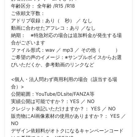
年齢区分： 全年齢 /R15 /R18
ご依頼文字数：
アドリブ収録：あり（ 秒） ／ なし
動画に合わせたアフレコ：あり ／なし
納期： ※特急対応の場合は追加料金が発生する場
合がございます
ファイル形式：wav ／ mp3 ／ その他（ ）
ご希望の声のイメージ：※サンプルボイスからお選
びいただくか、参考動画のリンクなど
<個人・法人問わず商用利用の場合（該当する場
合）>
公開範囲：YouTube/DLsite/FANZA等
実績公開は可能ですか？：YES ／ NO
クレジット表記いただけますか？： YES ／ NO
販売物にAI画像素材の使用がありますか？： YES ／
NO
デザイン依頼料がオトクになるキャンペーンコード