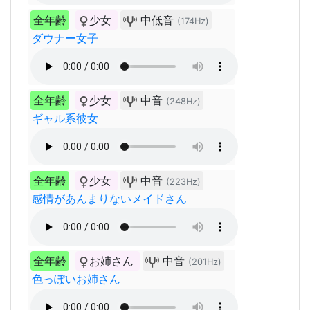
全年齢
少女
中低音
(174Hz)
ダウナー女子
全年齢
少女
中音
(248Hz)
ギャル系彼女
全年齢
少女
中音
(223Hz)
感情があんまりないメイドさん
全年齢
お姉さん
中音
(201Hz)
色っぽいお姉さん