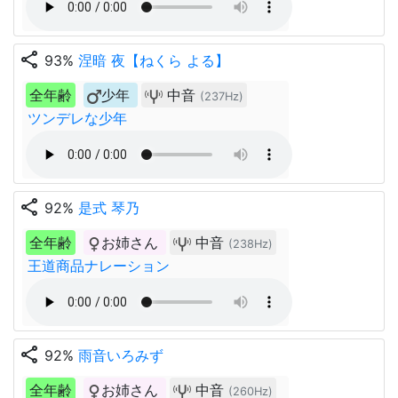
share
93%
涅暗 夜【ねくら よる】
全年齢
少年
中音
(237Hz)
ツンデレな少年
share
92%
是式 琴乃
全年齢
お姉さん
中音
(238Hz)
王道商品ナレーション
share
92%
雨音いろみず
全年齢
お姉さん
中音
(260Hz)