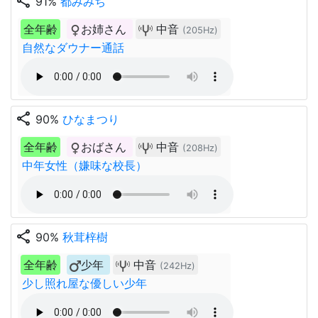
share
91%
都みみち
全年齢
お姉さん
中音
(205Hz)
自然なダウナー通話
share
90%
ひなまつり
全年齢
おばさん
中音
(208Hz)
中年女性（嫌味な校長）
share
90%
秋茸梓樹
全年齢
少年
中音
(242Hz)
少し照れ屋な優しい少年