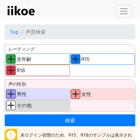
Top
声質検索
レーティング
全年齢
R15
R18
声の性別
男性
女性
その他
error
未ログイン状態のため、R15、R18のサンプルは表示され