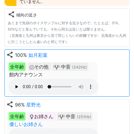
ていません。
share
傾向の近さ
あくまで先頭のボイスサンプルに対する近さなので、たとえば、51%、
50%などと並んでいても、それら同士は近いとは限りません。
（北海道と九州は東京から見て同じくらいの距離ですが、北海道から九州
に行こうとしたら遠いのと同じです）
share
100%
如月彩葉
全年齢
その他
中音
(242Hz)
館内アナウンス
share
96%
星野光
全年齢
お姉さん
中音
(251Hz)
優しいお姉さん