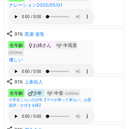
ナレーション2025/05/01
share
91%
黒瀬 遊兎
全年齢
お姉さん
中高音
(263Hz)
優しい
share
91%
上条佑人
全年齢
少年
中音
(245Hz)
小学生くらいの少年【ママが帰って来ない。お題
提供：かぜまる様】