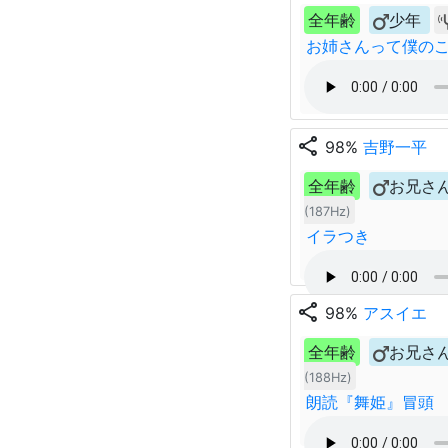
全年齢
少年
お姉さんって僕の
share
98%
吉野一平
全年齢
お兄さ
(187Hz)
イラつき
share
98%
アスイエ
全年齢
お兄さ
(188Hz)
朗読『舞姫』冒頭