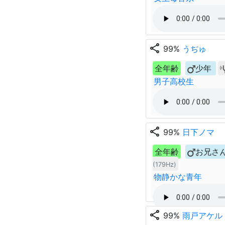
share
99%
うぢゅ
全年齢
少年
男子高校生
share
99%
日下ノマ
全年齢
お兄さ
(179Hz)
物静かな青年
share
99%
雨戸アケル