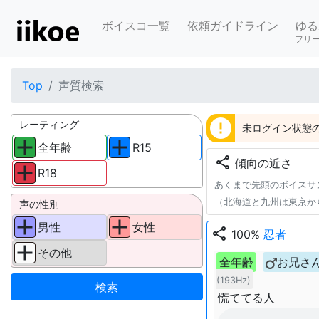
ボイスコ一覧
依頼ガイドライン
ゆる
フリ
Top
声質検索
error
レーティング
未ログイン状態の
全年齢
R15
share
傾向の近さ
R18
あくまで先頭のボイスサ
（北海道と九州は東京か
声の性別
男性
女性
share
100%
忍者
その他
全年齢
お兄さ
(193Hz)
慌ててる人