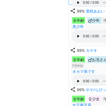
share
99%
黒咲あおい
全年齢
少年
美少年
share
99%
カヤキ
全年齢
お兄さ
(150Hz)
オカマ系です
share
99%
やそ/らび
全年齢
少女
女王毒舌系