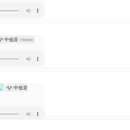
中低音
(184Hz)
ん
中低音