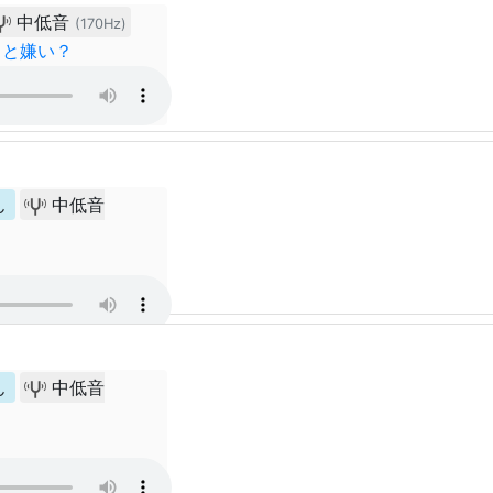
中低音
(170Hz)
こと嫌い？
ん
中低音
ん
中低音