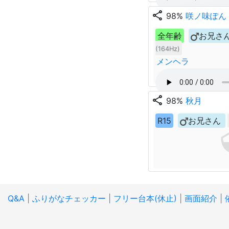
share
98%
咲ノ味ぽん
全年齢
お兄さ
(164Hz)
メンヘラ
share
98%
秋月
R15
お兄さん
Q&A
|
ふりがなチェッカー
|
フリー台本(休止)
|
画面紹介
|