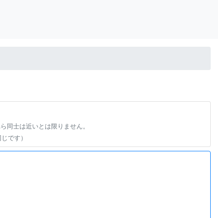
れら同士は近いとは限りません。
同じです）