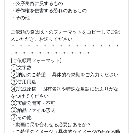
・公序良俗に反するもの
・著作権を侵害する恐れのあるもの
・その他
ご依頼の際は以下のフォーマットをコピーしてご記
入いただき、お送りください。
＊=＊=＊=＊=＊=＊=＊=＊=＊=＊=＊=＊=＊=＊
=＊=＊=＊=＊=＊=＊=＊=＊=＊=＊
[ご依頼用フォーマット]
①文字数
②納期のご希望 具体的な納期をご入力ください
③使用用途
④完成原稿 固有名詞や特殊な単語にはふりがな
をつけてください
⑤実績公開可・不可
⑥納品ファイル形式
⑦その他
・動画に尺を合わせる必要はあるか？
・ご希望のイメージ（具体的なイメージのわかる動