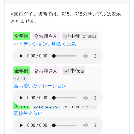
※未ログイン状態では、R15、R18のサンプルは表示
されません。
全年齢
お姉さん
中音
(248Hz)
ハイテンション、明るく元気
全年齢
お姉さん
中低音
(161Hz)
落ち着いたナレーション
全年齢
お兄さん
中音
(210Hz)
高校生ぐらい