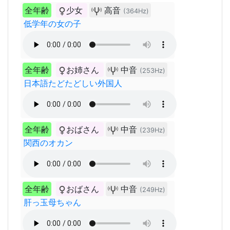
全年齢
少女
高音
(364Hz)
低学年の女の子
全年齢
お姉さん
中音
(253Hz)
日本語たどたどしい外国人
全年齢
おばさん
中音
(239Hz)
関西のオカン
全年齢
おばさん
中音
(249Hz)
肝っ玉母ちゃん