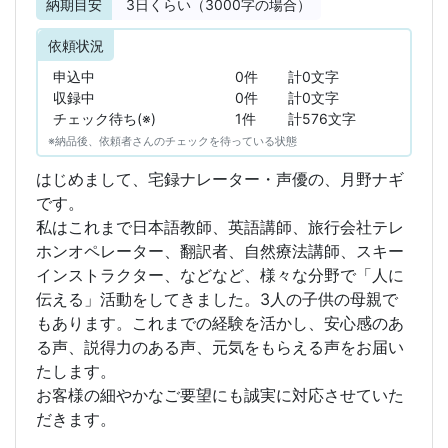
納期目安
3
日くらい（3000字の場合）
依頼状況
申込中
0件
計0文字
収録中
0件
計0文字
チェック待ち(※)
1件
計576文字
※納品後、依頼者さんのチェックを待っている状態
はじめまして、宅録ナレーター・声優の、月野ナギ
です。
私はこれまで日本語教師、英語講師、旅行会社テレ
ホンオペレーター、翻訳者、自然療法講師、スキー
インストラクター、などなど、様々な分野で「人に
伝える」活動をしてきました。3人の子供の母親で
もあります。これまでの経験を活かし、安心感のあ
る声、説得力のある声、元気をもらえる声をお届い
たします。
お客様の細やかなご要望にも誠実に対応させていた
だきます。