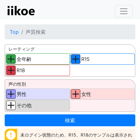
Top
声質検索
レーティング
全年齢
R15
R18
声の性別
男性
女性
その他
error
未ログイン状態のため、R15、R18のサンプルは表示され