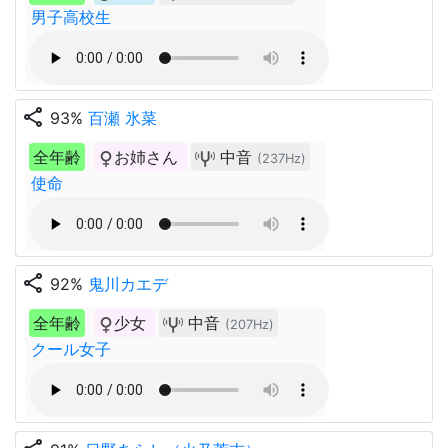
男子高校生
share
93%
百瀬 氷菜
全年齢
お姉さん
中音
(237Hz)
使命
share
92%
鬼川カエデ
全年齢
少女
中音
(207Hz)
クール女子