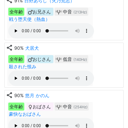
share
91%
日野あらし（火乃荒志）
全年齢
お兄さん
中音
(213Hz)
戦う堕天使（熱血）
share
90%
犬居犬
全年齢
おじさん
低音
(140Hz)
殺された恨み
share
90%
悠月 かのん
全年齢
おばさん
中音
(254Hz)
豪快なおばさん