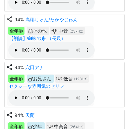
share
94%
高椰じゅん/たかやじゅん
全年齢
その他
中音
(237Hz)
【朗読】蜘蛛の糸 （長尺）
share
94%
穴田アナ
全年齢
お兄さん
低音
(123Hz)
セクシーな雰囲気のセリフ
share
94%
天蘭
全年齢
少年
中高音
(264Hz)