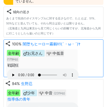
ていません。
share
傾向の近さ
あくまで先頭のボイスサンプルに対する近さなので、たとえば、51%、
50%などと並んでいても、それら同士は近いとは限りません。
（北海道と九州は東京から見て同じくらいの距離ですが、北海道から九州
に行こうとしたら遠いのと同じです）
share
100%
闇堕ちヒーロー霧鵺ｷﾘ(`・ω・´)ﾔ
全年齢
お兄さん
中低音
(179Hz)
戦闘狂
share
94%
生野忍
全年齢
少年
中音
(231Hz)
指導係の青年