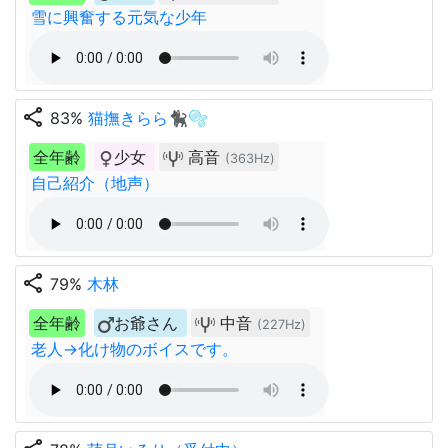
雪に興奮する元気な少年
share
83%
猫撫きらら🐈‍⬛🫧
全年齢
少女
高音
(363Hz)
自己紹介（地声）
share
79%
木林
全年齢
お爺さん
中音
(227Hz)
老人→化け物のボイスです。