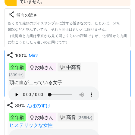
ていません。
share
傾向の近さ
あくまで先頭のボイスサンプルに対する近さなので、たとえば、51%、
50%などと並んでいても、それら同士は近いとは限りません。
（北海道と九州は東京から見て同じくらいの距離ですが、北海道から九州
に行こうとしたら遠いのと同じです）
share
100%
Mira
全年齢
お姉さん
中高音
(339Hz)
頭に血が上っている女子
share
89%
んぽのすけ
全年齢
お姉さん
高音
(368Hz)
ヒステリックな女性