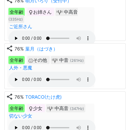
share
78%
萌月いろり（受付中）
全年齢
お姉さん
中高音
(335Hz)
ご近所さん
share
76%
葉月（はづき）
全年齢
その他
中音
(261Hz)
人外・悪魔
share
76%
TORACO(たけ虎)
全年齢
少女
中高音
(347Hz)
切ない少女