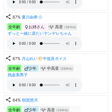
share
87%
夏川由希❄
全年齢
お姉さん
高音
(381Hz)
ずっと一緒に居たいヤンデレちゃん
share
87%
月山れい🌕中低音ボイス
全年齢
少年
中高音
(269Hz)
熱血系男子
share
84%
朝賀悠月
全年齢
少年
高音
(349Hz)