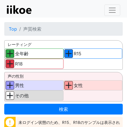
Top
声質検索
レーティング
全年齢
R15
R18
声の性別
男性
女性
その他
error
未ログイン状態のため、R15、R18のサンプルは表示され