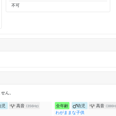
不可
ません。
幼児
高音
全年齢
幼児
高音
(356Hz)
(386H
わがままな子供