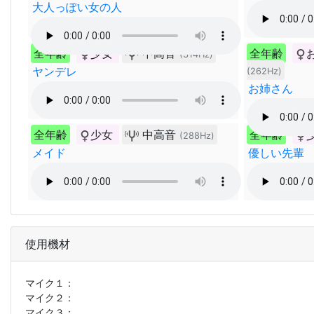
大人っぽい女の人
全年齢
少女
中高音
全年齢
(314Hz)
ヤンデレ
(262Hz)
お姉さん
全年齢
少女
中高音
全年齢
(288Hz)
メイド
優しい先輩
使用機材
マイク１：
マイク２：
マイク３：