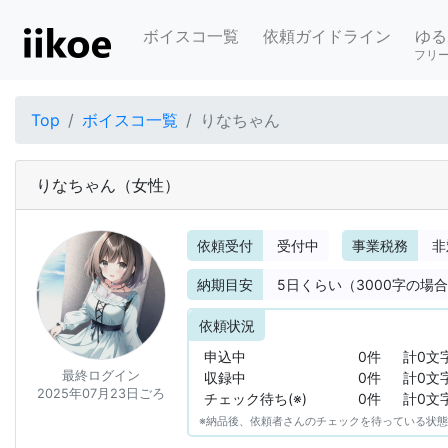
ボイスコ一覧
依頼ガイドライン
ゆる
フリ
Top
ボイスコ一覧
りなちゃん
りなちゃん
（女性）
依頼受付
受付中
事業税務
非
納期目安
5
日くらい（3000字の場
依頼状況
申込中
0件
計0文
最終ログイン
収録中
0件
計0文
2025年07月23日ごろ
チェック待ち(※)
0件
計0文
※納品後、依頼者さんのチェックを待っている状態