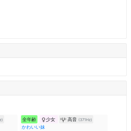
全年齢
少女
高音
z)
(371Hz)
かわいい妹