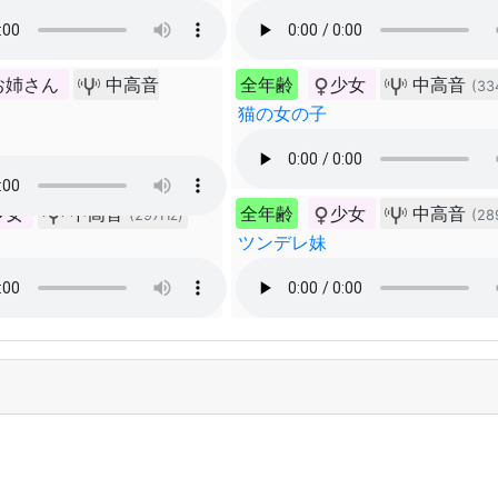
お姉さん
中高音
全年齢
少女
中高音
(33
猫の女の子
少女
中高音
全年齢
少女
中高音
(297Hz)
(28
ツンデレ妹