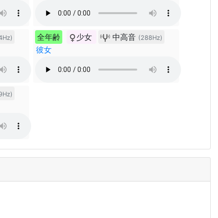
全年齢
少女
中高音
4Hz)
(288Hz)
彼女
9Hz)