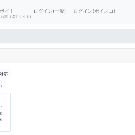
ボイ！
ログイン(一般)
ログイン(ボイスコ)
ー台本（協力サイト）
対応
合）
字
字
字