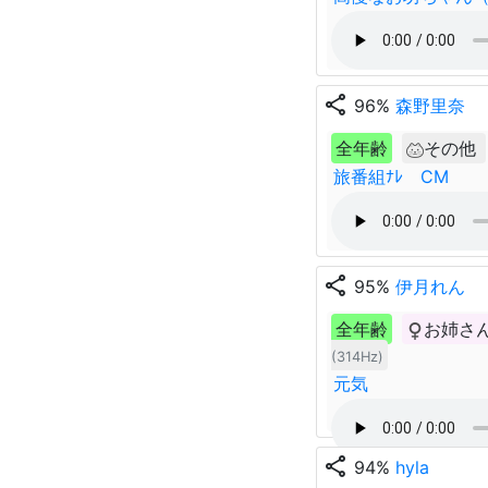
share
96%
森野里奈
全年齢
その他
旅番組ﾅﾚ CM
share
95%
伊月れん
全年齢
お姉さ
(314Hz)
元気
share
94%
hyla