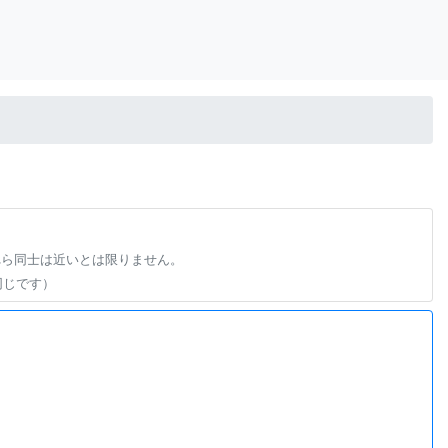
れら同士は近いとは限りません。
同じです）