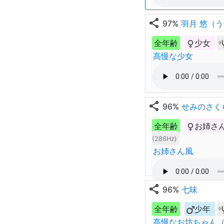
share
97%
羽月 悠（う
全年齢
少女
高慢な少女
share
96%
せみのさく
全年齢
お姉さ
(286Hz)
お姉さん風
share
96%
七味
全年齢
少年
高慢なお坊ちゃん（