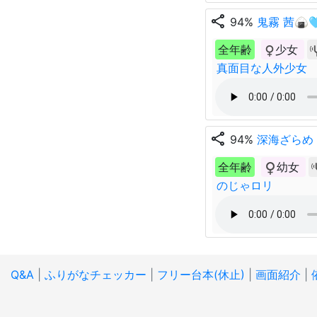
share
94%
鬼霧 茜🍙
全年齢
少女
真面目な人外少女
share
94%
深海ざらめ
全年齢
幼女
のじゃロリ
Q&A
|
ふりがなチェッカー
|
フリー台本(休止)
|
画面紹介
|