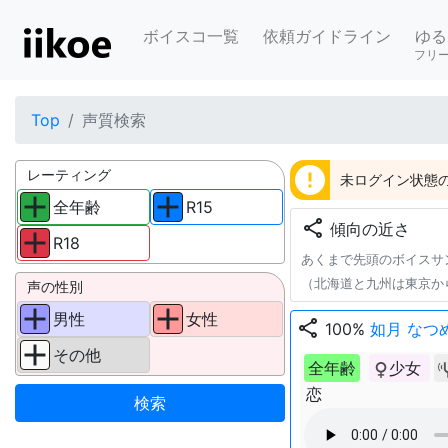
ボイスコ一覧
依頼ガイドライン
ゆる
フリ
Top
声質検索
error
レーティング
未ログイン状態の
全年齢
R15
share
傾向の近さ
R18
あくまで先頭のボイスサ
（北海道と九州は東京か
声の性別
男性
女性
share
100%
如月 なつ
その他
全年齢
少女
恋