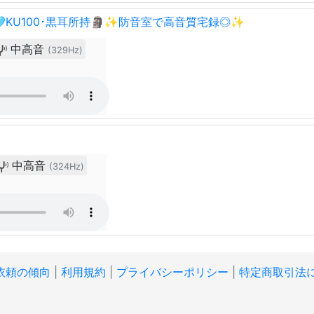
️🩵KU100･黒耳所持🗿✨防音室で高音質宅録◎✨
中高音
(329Hz)
中高音
(324Hz)
依頼の傾向
|
利用規約
|
プライバシーポリシー
|
特定商取引法