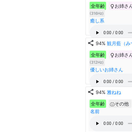
全年齢
お姉さ
(316Hz)
癒し系
share
94%
観月藍（み
全年齢
お姉さ
(312Hz)
優しいお姉さん
share
94%
雅ねね
全年齢
その他
名前