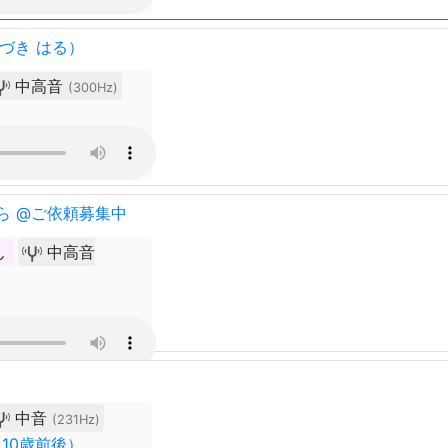
づき はる）
中高音
(300Hz)
ら @ご依頼募集中
ん
中高音
中音
(231Hz)
10歳前後）