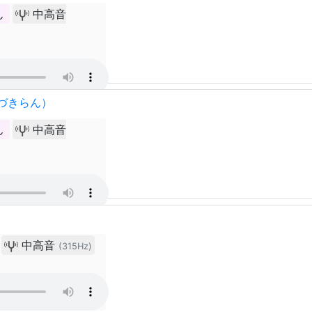
ん
中高音
づきらん）
ん
中高音
中高音
(315Hz)