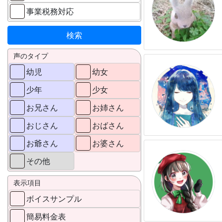
事業税務対応
声のタイプ
幼児
幼女
少年
少女
お兄さん
お姉さん
おじさん
おばさん
お爺さん
お婆さん
その他
表示項目
ボイスサンプル
簡易料金表