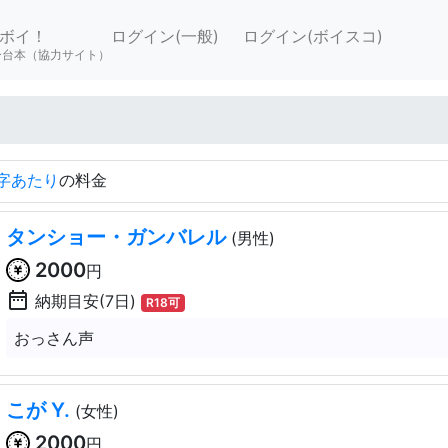
ボイ！
ログイン(一般)
ログイン(ボイスコ)
ー台本（協力サイト）
文字あたり
の料金
タンショー・ガンバレル
(男性)
2000
円
date_range
納期目安(7日)
R18可
おっさん声
こが Y.
(女性)
2000
円