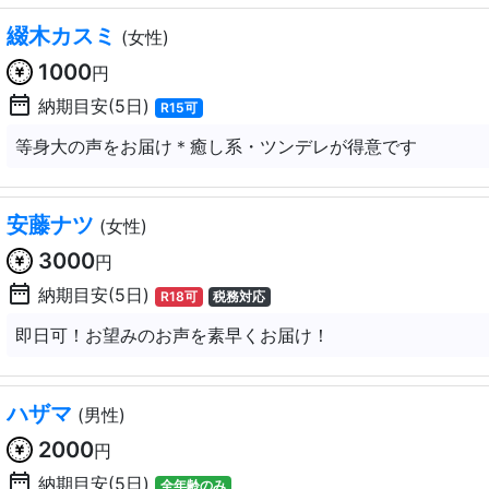
綴木カスミ
(女性)
1000
円
date_range
納期目安(5日)
R15可
等身大の声をお届け＊癒し系・ツンデレが得意です
安藤ナツ
(女性)
3000
円
date_range
納期目安(5日)
R18可
税務対応
即日可！お望みのお声を素早くお届け！
ハザマ
(男性)
2000
円
date_range
納期目安(5日)
全年齢のみ