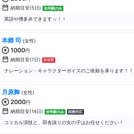
date_range
納期目安(5日)
全年齢のみ
英語や博多弁できますっ！！
本郷 司
(女性)
1000
円
date_range
納期目安(7日)
R18可
ナレーション・キャラクターボイスのご依頼を承ります！！
月原舞
(女性)
2000
円
date_range
納期目安(14日)
全年齢のみ
税務対応
コミカル演技と、田舎訛りの女の子はお任せください！