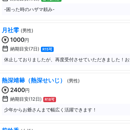
-困った時のハザマ頼み-
月社零
(男性)
1000
円
date_range
納期目安(7日)
R15可
休止しておりましたが、再度受付させていただきました！お
熱深靖𦀗（熱深せいじ）
(男性)
2400
円
date_range
納期目安(12日)
R18可
少年からお爺さんまで幅広く活躍できます！