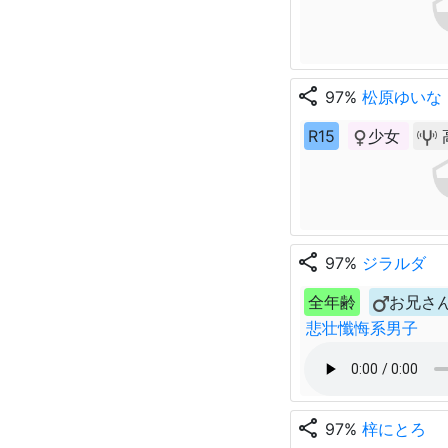
share
97%
松原ゆいな
R15
少女
share
97%
ジラルダ
全年齢
お兄さ
悲壮懺悔系男子
share
97%
梓にとろ