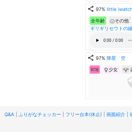
share
97%
little iwatc
全年齢
その他
ギリギリセウトの
share
97%
降星 空
R18
少女
Q&A
|
ふりがなチェッカー
|
フリー台本(休止)
|
画面紹介
|