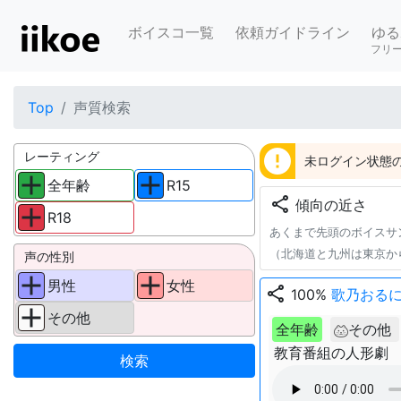
ボイスコ一覧
依頼ガイドライン
ゆる
フリ
Top
声質検索
error
レーティング
未ログイン状態の
全年齢
R15
share
傾向の近さ
R18
あくまで先頭のボイスサ
（北海道と九州は東京か
声の性別
男性
女性
share
100%
歌乃おる
その他
全年齢
その他
教育番組の人形劇