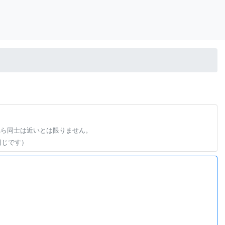
れら同士は近いとは限りません。
同じです）