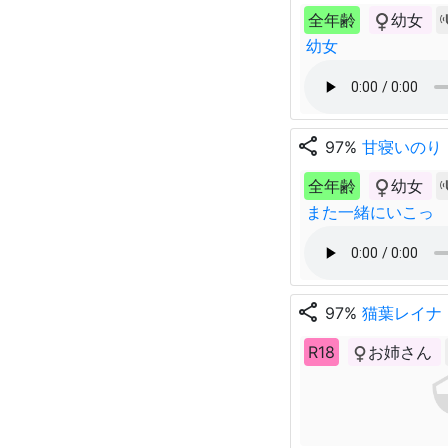
全年齢
幼女
幼女
share
97%
甘寝いのり
全年齢
幼女
また一緒にいこっ
share
97%
猫葉レイナ
R18
お姉さん