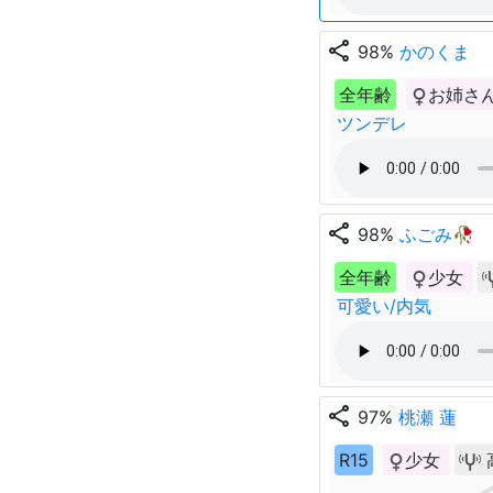
share
98%
かのくま
全年齢
お姉さ
ツンデレ
share
98%
ふごみ🥀
全年齢
少女
可愛い/内気
share
97%
桃瀬 蓮
R15
少女