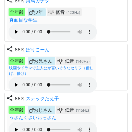
share
89%
海鳥カナタ
全年齢
少年
低音
(123Hz)
真面目な学生
share
88%
ぽりこーん
全年齢
お兄さん
低音
(146Hz)
映画やドラマで主人公が言いそうなセリフ（優し
げ、儚げ）
share
88%
スナックたえ子
全年齢
おじさん
低音
(115Hz)
うさんくさいおっさん