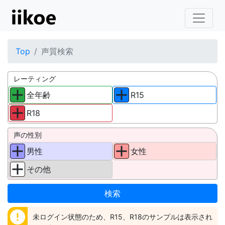
Top
声質検索
レーティング
全年齢
R15
R18
声の性別
男性
女性
その他
error
未ログイン状態のため、R15、R18のサンプルは表示され