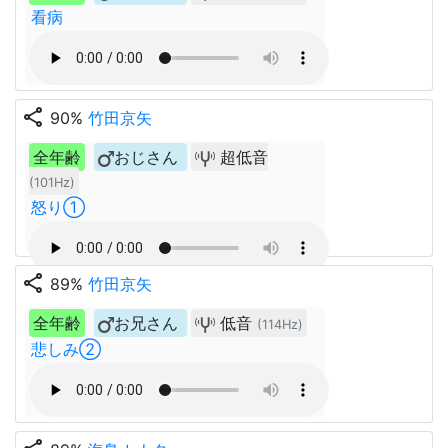
看病
share
90%
竹田京矢
全年齢
おじさん
超低音
(101Hz)
怒り①
share
89%
竹田京矢
全年齢
お兄さん
低音
(114Hz)
悲しみ②