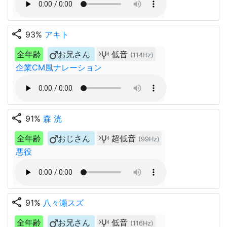
share
93%
アキト
全年齢
お兄さん
低音
(114Hz)
企業CM風ナレーション
share
91%
森 洸
全年齢
おじさん
超低音
(99Hz)
悪役
share
91%
八々瀬スズ
全年齢
お兄さん
低音
(116Hz)