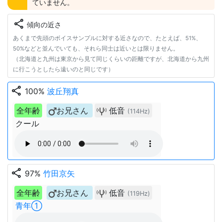
ていません。
share
傾向の近さ
あくまで先頭のボイスサンプルに対する近さなので、たとえば、51%、
50%などと並んでいても、それら同士は近いとは限りません。
（北海道と九州は東京から見て同じくらいの距離ですが、北海道から九州
に行こうとしたら遠いのと同じです）
share
100%
波丘翔真
全年齢
お兄さん
低音
(114Hz)
クール
share
97%
竹田京矢
全年齢
お兄さん
低音
(119Hz)
青年①