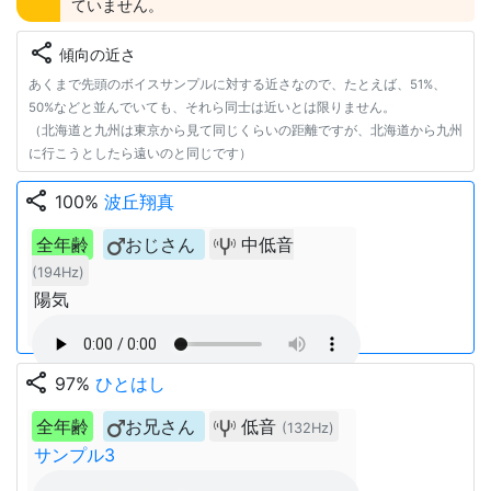
ていません。
share
傾向の近さ
あくまで先頭のボイスサンプルに対する近さなので、たとえば、51%、
50%などと並んでいても、それら同士は近いとは限りません。
（北海道と九州は東京から見て同じくらいの距離ですが、北海道から九州
に行こうとしたら遠いのと同じです）
share
100%
波丘翔真
全年齢
おじさん
中低音
(194Hz)
陽気
share
97%
ひとはし
全年齢
お兄さん
低音
(132Hz)
サンプル3