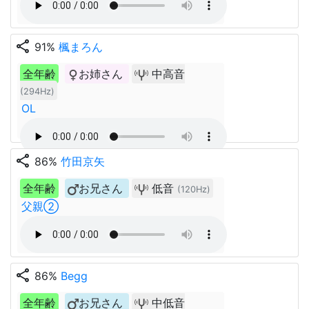
share
91%
楓まろん
全年齢
お姉さん
中高音
(294Hz)
OL
share
86%
竹田京矢
全年齢
お兄さん
低音
(120Hz)
父親②
share
86%
Begg
全年齢
お兄さん
中低音