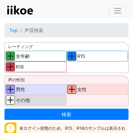
Top
声質検索
レーティング
全年齢
R15
R18
声の性別
男性
女性
その他
error
未ログイン状態のため、R15、R18のサンプルは表示され