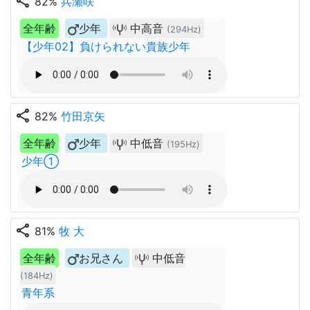
share
82%
兵瀬咲
全年齢
少年
中高音
(294Hz)
【少年02】負けられない貴族少年
share
82%
竹田京矢
全年齢
少年
中低音
(195Hz)
少年①
share
81%
牧 大
全年齢
お兄さん
中低音
(184Hz)
青年系