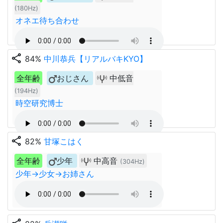
(180Hz)
オネエ待ち合わせ
share
84%
中川恭兵【リアルバキKYO】
全年齢
おじさん
中低音
(194Hz)
時空研究博士
share
82%
甘塚こはく
全年齢
少年
中高音
(304Hz)
少年→少女→お姉さん