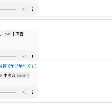
ん
中高音
音質で納品早めです）
中高音
(303Hz)