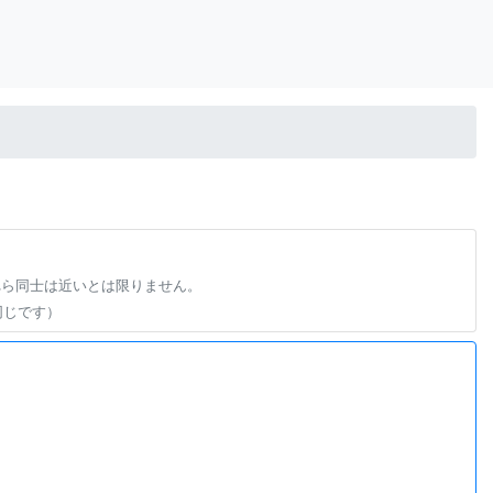
れら同士は近いとは限りません。
同じです）