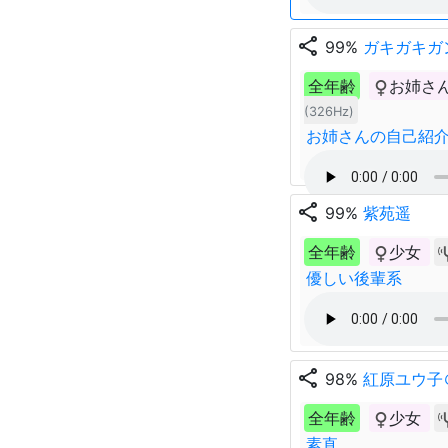
share
99%
ガキガキガ
全年齢
お姉さ
(326Hz)
お姉さんの自己紹
share
99%
紫苑遥
全年齢
少女
優しい後輩系
share
98%
紅原ユウ子
全年齢
少女
素直