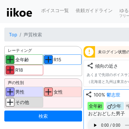
ボイスコ一覧
依頼ガイドライン
ゆる
フリ
Top
声質検索
error
レーティング
未ログイン状態の
全年齢
R15
share
傾向の近さ
R18
あくまで先頭のボイスサ
（北海道と九州は東京か
声の性別
男性
女性
share
100%
鬱志世
その他
全年齢
少年
おどおどした男子