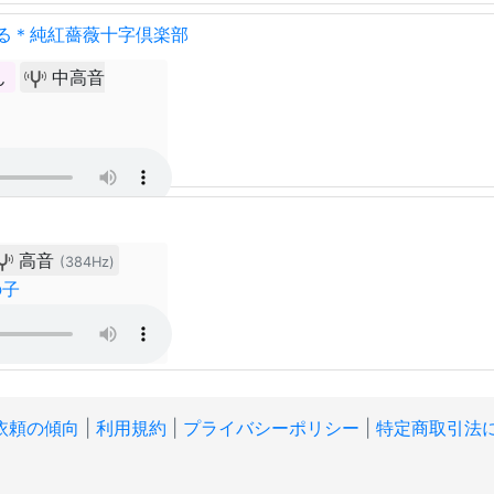
る＊純紅薔薇十字倶楽部
ん
中高音
高音
(384Hz)
の子
依頼の傾向
|
利用規約
|
プライバシーポリシー
|
特定商取引法