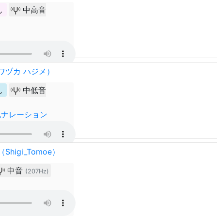
ん
中高音
ワヅカ ハジメ）
ん
中低音
風ナレーション
higi_Tomoe）
中音
(207Hz)