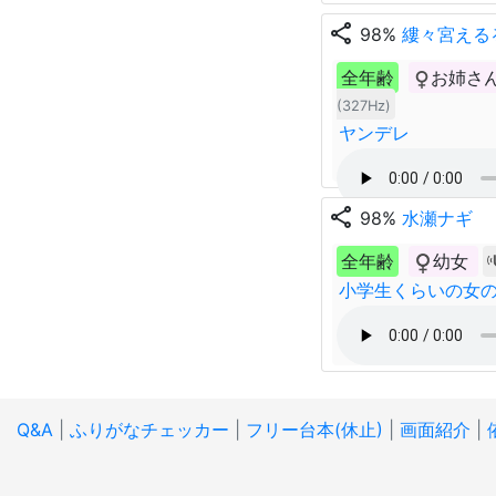
share
98%
縷々宮える
全年齢
お姉さ
(327Hz)
ヤンデレ
share
98%
水瀬ナギ
全年齢
幼女
小学生くらいの女
Q&A
|
ふりがなチェッカー
|
フリー台本(休止)
|
画面紹介
|