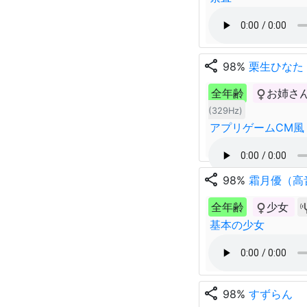
share
98%
栗生ひなた
全年齢
お姉さ
(329Hz)
アプリゲームCM風
share
98%
霜月優（高
全年齢
少女
基本の少女
share
98%
すずらん