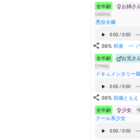
全年齢
お姉さ
(342Hz)
悪役令嬢
share
98%
和束 一（
全年齢
お兄さ
(171Hz)
ドキュメンタリー
share
98%
四儀ともえ（S
全年齢
少女
クール系少女