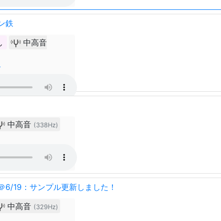
ン鉄
ん
中高音
介
中高音
(338Hz)
＠6/19：サンプル更新しました！
中高音
(329Hz)