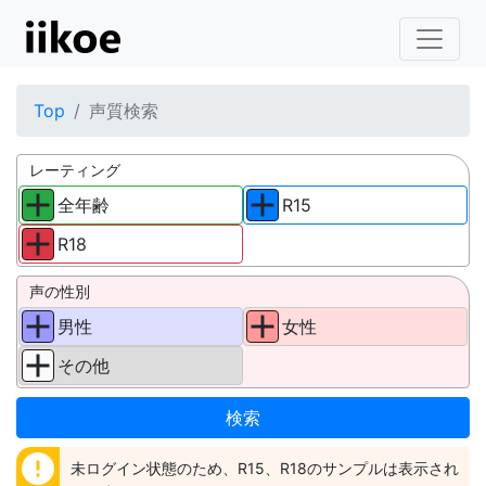
Top
声質検索
レーティング
全年齢
R15
R18
声の性別
男性
女性
その他
error
未ログイン状態のため、R15、R18のサンプルは表示され