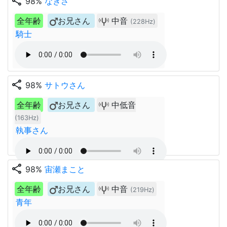
share
98%
なぎさ
全年齢
お兄さん
中音
(228Hz)
騎士
share
98%
サトウさん
全年齢
お兄さん
中低音
(163Hz)
執事さん
share
98%
宙瀬まこと
全年齢
お兄さん
中音
(219Hz)
青年