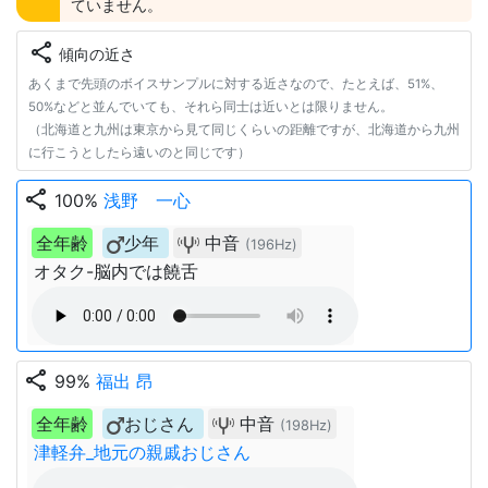
ていません。
share
傾向の近さ
あくまで先頭のボイスサンプルに対する近さなので、たとえば、51%、
50%などと並んでいても、それら同士は近いとは限りません。
（北海道と九州は東京から見て同じくらいの距離ですが、北海道から九州
に行こうとしたら遠いのと同じです）
share
100%
浅野 一心
全年齢
少年
中音
(196Hz)
オタク-脳内では饒舌
share
99%
福出 昂
全年齢
おじさん
中音
(198Hz)
津軽弁_地元の親戚おじさん