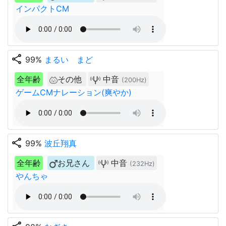
インパクトCM
share
99%
まるい まど
全年齢
その他
中音
(200Hz)
ゲームCMナレーション(爽やか)
share
99%
波丘翔真
全年齢
お兄さん
中音
(232Hz)
やんちゃ