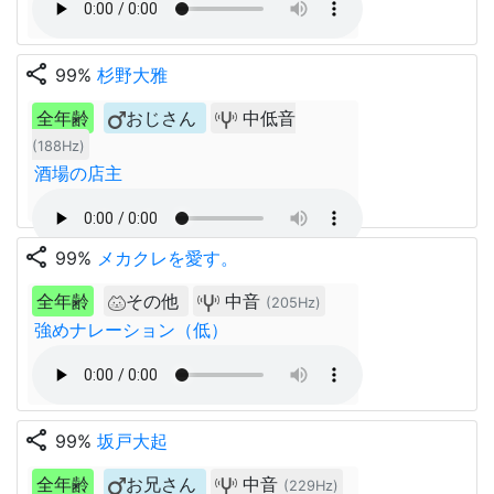
share
99%
杉野大雅
全年齢
おじさん
中低音
(188Hz)
酒場の店主
share
99%
メカクレを愛す。
全年齢
その他
中音
(205Hz)
強めナレーション（低）
share
99%
坂戸大起
全年齢
お兄さん
中音
(229Hz)