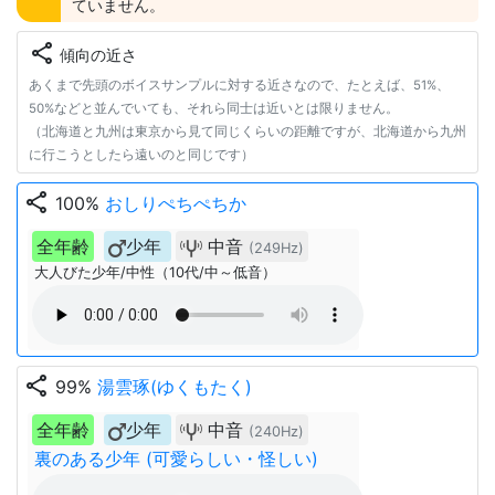
ていません。
share
傾向の近さ
あくまで先頭のボイスサンプルに対する近さなので、たとえば、51%、
50%などと並んでいても、それら同士は近いとは限りません。
（北海道と九州は東京から見て同じくらいの距離ですが、北海道から九州
に行こうとしたら遠いのと同じです）
share
100%
おしりぺちぺちか
全年齢
少年
中音
(249Hz)
大人びた少年/中性（10代/中～低音）
share
99%
湯雲琢(ゆくもたく)
全年齢
少年
中音
(240Hz)
裏のある少年 (可愛らしい・怪しい)