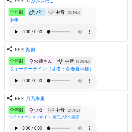
share
99%
やぶみさわこ
全年齢
少年
中音
(251Hz)
少年
share
99%
梨雛
全年齢
お姉さん
中音
(236Hz)
ウォーターライン（著者：冬春夏秋様）
share
99%
月乃朱里
全年齢
少女
中音
(217Hz)
シチュエーションボイス 魔王少女の誘惑