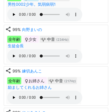
男性0002少年。気弱病弱1
share
99%
向野まいの
全年齢
少女
中音
(234Hz)
生徒会長
share
99%
練切あんこ
全年齢
お姉さん
中音
(217Hz)
励ましてくれるお姉さん