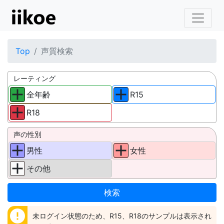
Top
声質検索
レーティング
全年齢
R15
R18
声の性別
男性
女性
その他
error
未ログイン状態のため、R15、R18のサンプルは表示され