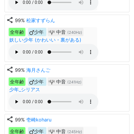
share
99%
松家すずらん
全年齢
少年
中音
(240Hz)
妖しい少年 (かわいい・裏がある)
share
99%
海月さんご
全年齢
少年
中音
(241Hz)
少年_シリアス
share
99%
壱崎koharu
全年齢
少年
中音
(245Hz)