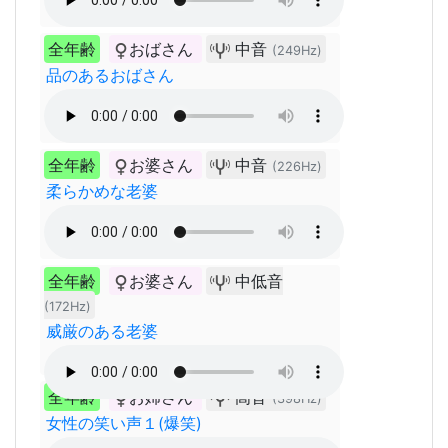
全年齢
おばさん
中音
(249Hz)
品のあるおばさん
全年齢
お婆さん
中音
(226Hz)
柔らかめな老婆
全年齢
お婆さん
中低音
(172Hz)
威厳のある老婆
全年齢
お姉さん
高音
(398Hz)
女性の笑い声１(爆笑)