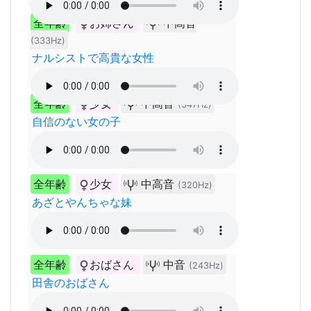
全年齢
お姉さん
中高音
(333Hz)
ナルシストで高貴な女性
全年齢
少女
中高音
(347Hz)
自信のない女の子
全年齢
少女
中高音
(320Hz)
あざとやんちゃな妹
全年齢
おばさん
中音
(243Hz)
田舎のおばさん