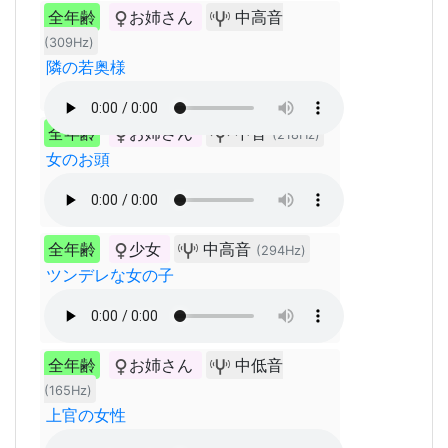
全年齢
お姉さん
中高音
(309Hz)
隣の若奥様
全年齢
お姉さん
中音
(218Hz)
女のお頭
全年齢
少女
中高音
(294Hz)
ツンデレな女の子
全年齢
お姉さん
中低音
(165Hz)
上官の女性