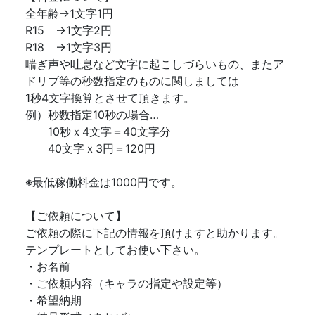
全年齢→1文字1円
R15 →1文字2円
R18 →1文字3円
喘ぎ声や吐息など文字に起こしづらいもの、またア
ドリブ等の秒数指定のものに関しましては
1秒4文字換算とさせて頂きます。
例）秒数指定10秒の場合…
10秒ｘ4文字＝40文字分
40文字ｘ3円＝120円
※最低稼働料金は1000円です。
【ご依頼について】
ご依頼の際に下記の情報を頂けますと助かります。
テンプレートとしてお使い下さい。
・お名前
・ご依頼内容（キャラの指定や設定等）
・希望納期