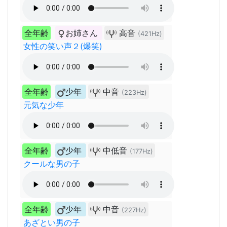
全年齢
お姉さん
高音
(421Hz)
女性の笑い声２(爆笑)
全年齢
少年
中音
(223Hz)
元気な少年
全年齢
少年
中低音
(177Hz)
クールな男の子
全年齢
少年
中音
(227Hz)
あざとい男の子