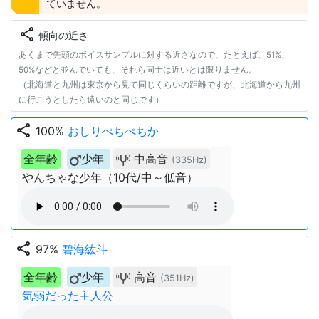
ていません。
share
傾向の近さ
あくまで先頭のボイスサンプルに対する近さなので、たとえば、51%、
50%などと並んでいても、それら同士は近いとは限りません。
（北海道と九州は東京から見て同じくらいの距離ですが、北海道から九州
に行こうとしたら遠いのと同じです）
share
100%
おしりぺちぺちか
全年齢
少年
中高音
(335Hz)
やんちゃな少年（10代/中～低音）
share
97%
碧海紘斗
全年齢
少年
高音
(351Hz)
気弱だった主人公