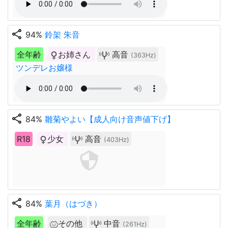
share
94%
鈴架 朱音
全年齢
お姉さん
高音
(363Hz)
ツンデレお嬢様
share
84%
雛菊やよい【成人向け音声値下げ】
R18
少女
高音
(403Hz)
share
84%
葉月（はづき）
全年齢
その他
中音
(261Hz)