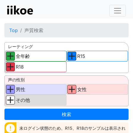
Top
声質検索
レーティング
全年齢
R15
R18
声の性別
男性
女性
その他
error
未ログイン状態のため、R15、R18のサンプルは表示され