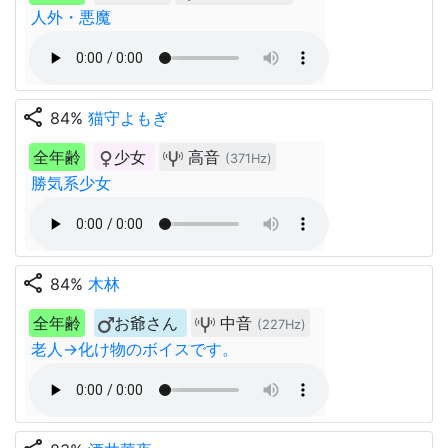
人外・悪魔
share
84%
猫守よもぎ
全年齢
少女
高音
(371Hz)
勝気系少女
share
84%
木林
全年齢
お爺さん
中音
(227Hz)
老人→化け物のボイスです。