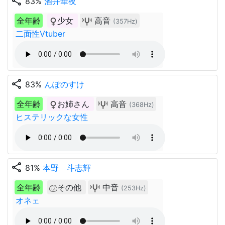
share
83%
酒井華夜
全年齢
少女
高音
(357Hz)
二面性Vtuber
share
83%
んぽのすけ
全年齢
お姉さん
高音
(368Hz)
ヒステリックな女性
share
81%
本野 斗志輝
全年齢
その他
中音
(253Hz)
オネェ