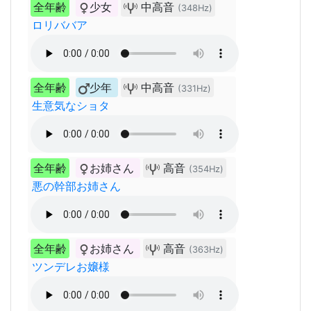
全年齢
少女
中高音
(348Hz)
ロリババア
全年齢
少年
中高音
(331Hz)
生意気なショタ
全年齢
お姉さん
高音
(354Hz)
悪の幹部お姉さん
全年齢
お姉さん
高音
(363Hz)
ツンデレお嬢様