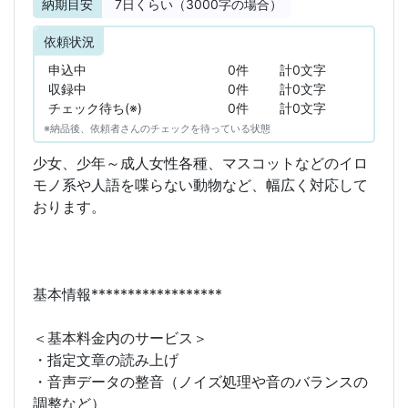
納期目安
7
日くらい（3000字の場合）
依頼状況
申込中
0件
計0文字
収録中
0件
計0文字
チェック待ち(※)
0件
計0文字
※納品後、依頼者さんのチェックを待っている状態
少女、少年～成人女性各種、マスコットなどのイロ
モノ系や人語を喋らない動物など、幅広く対応して
おります。
基本情報******************
＜基本料金内のサービス＞
・指定文章の読み上げ
・音声データの整音（ノイズ処理や音のバランスの
調整など）