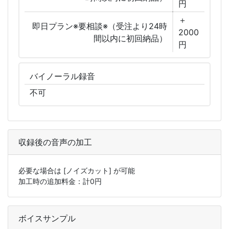
円
＋
即日プラン※要相談※（受注より24時
2000
間以内に初回納品）
円
バイノーラル
録音
不可
収録後の音声の加工
必要な場合は
[ノイズカット]
が可能
加工時の追加料金：計
0
円
ボイスサンプル