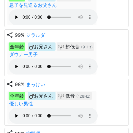
息子を見送るお父さん
share
99%
ジラルダ
全年齢
お兄さん
超低音
(91Hz)
ダウナー男子
share
98%
まっけい
全年齢
お兄さん
低音
(128Hz)
優しい男性