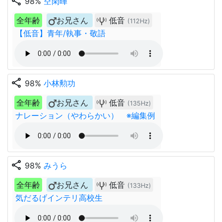
share
98%
空閑暉
全年齢
お兄さん
低音
(112Hz)
【低音】青年/執事・敬語
share
98%
小林勲功
全年齢
お兄さん
低音
(135Hz)
ナレーション（やわらかい） ※編集例
share
98%
みうら
全年齢
お兄さん
低音
(133Hz)
気だるげインテリ高校生