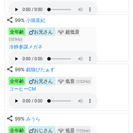
share
99%
小堀直紀
全年齢
お兄さん
超低音
(101Hz)
冷静参謀メガネ
share
99%
戯猫びたぁず
全年齢
お兄さん
低音
(132Hz)
コーヒーCM
share
99%
みうら
全年齢
おじさん
低音
(110Hz)