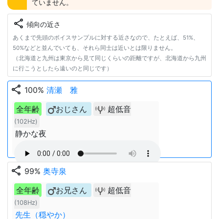
ていません。
share
傾向の近さ
あくまで先頭のボイスサンプルに対する近さなので、たとえば、51%、
50%などと並んでいても、それら同士は近いとは限りません。
（北海道と九州は東京から見て同じくらいの距離ですが、北海道から九州
に行こうとしたら遠いのと同じです）
share
100%
清瀬 雅
全年齢
おじさん
超低音
(102Hz)
静かな夜
share
99%
奥寺泉
全年齢
お兄さん
超低音
(108Hz)
先生（穏やか）