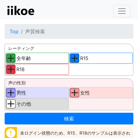
Top
声質検索
レーティング
全年齢
R15
R18
声の性別
男性
女性
その他
error
未ログイン状態のため、R15、R18のサンプルは表示され