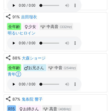
share
91%
吉田瑠衣
全年齢
少女
中高音
(332Hz)
明るいヒロイン
share
88%
大森ショージ
全年齢
お兄さん
中音
(254Hz)
青年②
share
87%
鬼条院 響子
R15
お姉さん
高音
(406Hz)