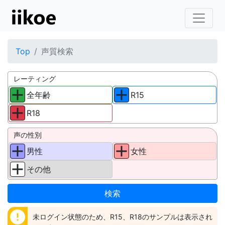
Top
声質検索
レーティング
全年齢
R15
R18
声の性別
男性
女性
その他
error
未ログイン状態のため、R15、R18のサンプルは表示され