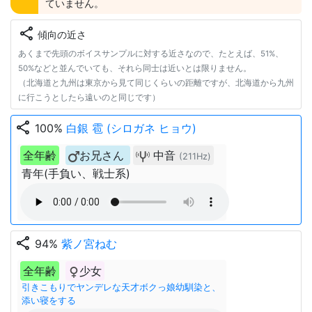
ていません。
share
傾向の近さ
あくまで先頭のボイスサンプルに対する近さなので、たとえば、51%、
50%などと並んでいても、それら同士は近いとは限りません。
（北海道と九州は東京から見て同じくらいの距離ですが、北海道から九州
に行こうとしたら遠いのと同じです）
share
100%
白銀 雹 (シロガネ ヒョウ)
全年齢
お兄さん
中音
(211Hz)
青年(手負い、戦士系)
share
94%
紫ノ宮ねむ
全年齢
少女
引きこもりでヤンデレな天才ボクっ娘幼馴染と、
添い寝をする