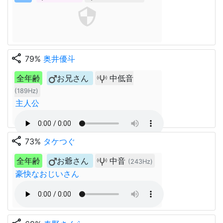
share
79%
奥井優斗
全年齢
お兄さん
中低音
(189Hz)
主人公
share
73%
タケつぐ
全年齢
お爺さん
中音
(243Hz)
豪快なおじいさん