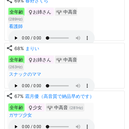
share
69%
春野さくら
全年齢
お姉さん
中高音
(289Hz)
看護師
share
68%
まりい
全年齢
お姉さん
中高音
(263Hz)
スナックのママ
share
67%
霜月優（高音質で納品早めです）
全年齢
少女
中高音
(281Hz)
ガサツ少女