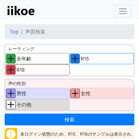
Top
声質検索
レーティング
全年齢
R15
R18
声の性別
男性
女性
その他
error
未ログイン状態のため、R15、R18のサンプルは表示され