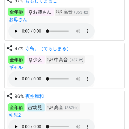
share
97%
ももじりまるこ
全年齢
お姉さん
高音
(353Hz)
お母さん
share
97%
寺島。（てらしまる）
全年齢
少女
中高音
(337Hz)
ギャル
share
96%
夜空舞和
全年齢
幼児
高音
(367Hz)
幼児2