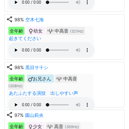
share
98%
空木七海
全年齢
幼女
中高音
(321Hz)
起きてください
share
98%
黒目サ十シ
全年齢
お兄さん
中高音
(308Hz)
あたふたする演技 出しやすい声
share
97%
園山莉央
全年齢
少女
高音
(369Hz)