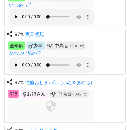
いじめっ子
share
97%
夜宵紫苑
全年齢
少年
中高音
(330Hz)
かわいい男の子
share
97%
性癖おしまい部（いぬ＆あやち）
R18
お姉さん
中高音
(342Hz)