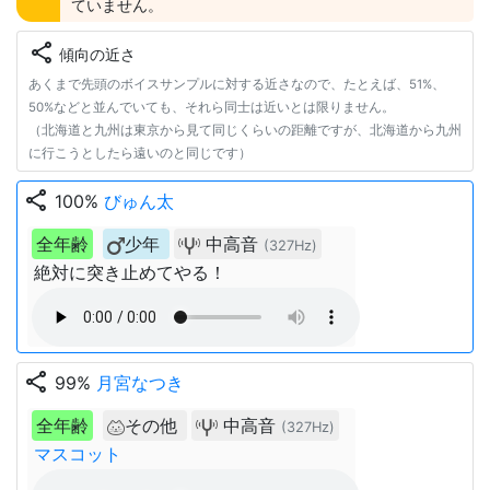
ていません。
share
傾向の近さ
あくまで先頭のボイスサンプルに対する近さなので、たとえば、51%、
50%などと並んでいても、それら同士は近いとは限りません。
（北海道と九州は東京から見て同じくらいの距離ですが、北海道から九州
に行こうとしたら遠いのと同じです）
share
100%
びゅん太
全年齢
少年
中高音
(327Hz)
絶対に突き止めてやる！
share
99%
月宮なつき
全年齢
その他
中高音
(327Hz)
マスコット